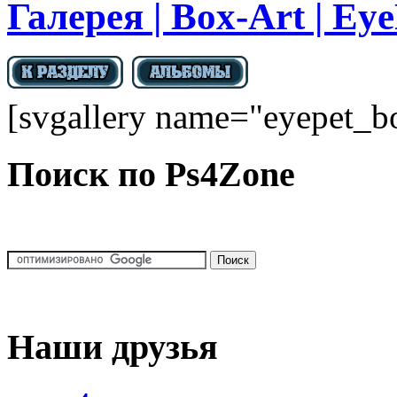
Галерея | Box-Art | Ey
[svgallery name="eyepet_b
Поиск по Ps4Zone
Наши друзья