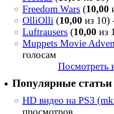
Freedom Wars
(
10,00
и
OlliOlli
(
10,00
из 10) 
Luftrausers
(
10,00
из 1
Muppets Movie Advent
голосам
Посмотреть в
Популярные статьи
HD видео на PS3 (mkv
просмотров