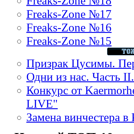
Freaks-Zone №18
Freaks-Zone №17
Freaks-Zone №16
Freaks-Zone №15
Призрак Цусимы. Пер
Одни из нас. Часть II
Конкурс от Kaermor
LIVE"
Замена винчестера в P