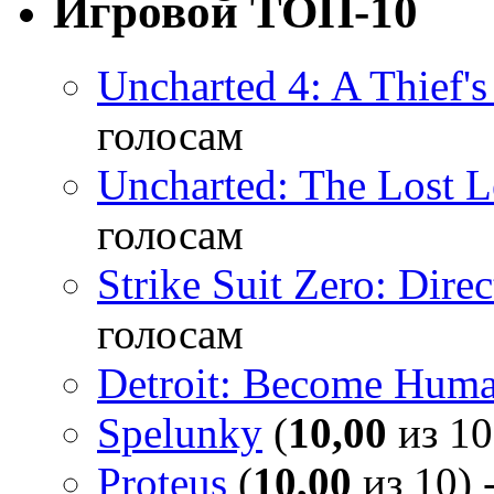
Игровой ТОП-10
Uncharted 4: A Thief'
голосам
Uncharted: The Lost 
голосам
Strike Suit Zero: Direc
голосам
Detroit: Become Hum
Spelunky
(
10,00
из 10
Proteus
(
10,00
из 10) 