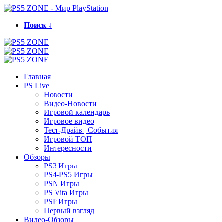
Поиск ↓
Главная
PS Live
Новости
Видео-Новости
Игровой календарь
Игровое видео
Тест-Драйв | События
Игровой ТОП
Интересности
Обзоры
PS3 Игры
PS4-PS5 Игры
PSN Игры
PS Vita Игры
PSP Игры
Первый взгляд
Видео-Обзоры