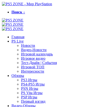
Поиск ↓
Главная
PS Live
Новости
Видео-Новости
Игровой календарь
Игровое видео
Тест-Драйв | События
Игровой ТОП
Интересности
Обзоры
PS3 Игры
PS4-PS5 Игры
PSN Игры
PS Vita Игры
PSP Игры
Первый взгляд
Видео-Обзоры