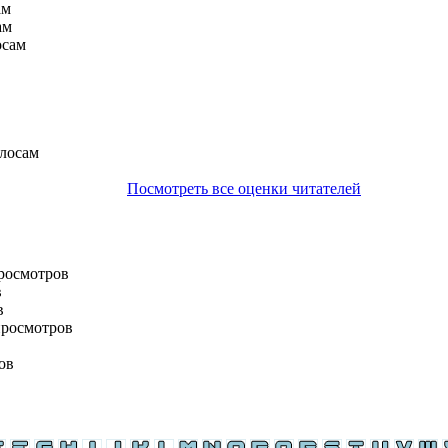
ам
ам
осам
олосам
Посмотреть все оценки читателей
просмотров
в
в
просмотров
ов