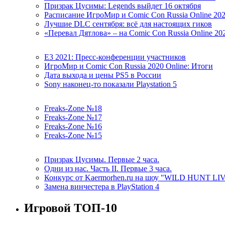
Призрак Цусимы: Legends выйдет 16 октября
Расписание ИгроМир и Comic Con Russia Online 20
Лучшие DLC сентября: всё для настоящих гиков
«Перевал Дятлова» – на Comic Con Russia Online 20
E3 2021: Пресс-конференции участников
ИгроМир и Comic Con Russia 2020 Online: Итоги
Дата выхода и цены PS5 в России
Sony наконец-то показали Playstation 5
Freaks-Zone №18
Freaks-Zone №17
Freaks-Zone №16
Freaks-Zone №15
Призрак Цусимы. Первые 2 часа.
Одни из нас. Часть II. Первые 3 часа.
Конкурс от Kaermorhen.ru на шоу "WILD HUNT LI
Замена винчестера в PlayStation 4
Игровой ТОП-10