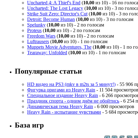
Uncharted 4: A Thief's End
(
10,00
из 10) - 16 по голос
Uncharted: The Lost Legacy
(
10,00
из 10) - 3 по голос
Strike Suit Zero: Director's Cut
(
10,00
из 10) - 3 по гол
Detroit: Become Human
(
10,00
из 10) - 3 по голосам
Spelunky
(
10,00
из 10) - 2 по голосам
Proteus
(
10,00
из 10) - 2 по голосам
Freedom Wars
(
10,00
из 10) - 2 по голосам
Luftrausers
(
10,00
из 10) - 1 по голосам
Muppets Movie Adventures, The
(
10,00
из 10) - 1 по г
Tearaway: Unfolded
(
10,00
из 10) - 1 по голосам
Популярные статьи
HD видео на PS3 (mkv в m2ts за 5 минут!)
- 55 906 
Фигурка оригами из Heavy Rain
- 11 504 просмотро
Специальное издание Heavy Rain
- 6 266 просмотро
Праздник спорта - одним днём не обойтись
- 6 254 
Динамическая тема Heavy Rain
- 6 000 просмотров
Heavy Rain - испытание чувствами
- 5 684 просмотр
База игр