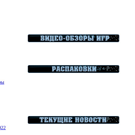
гры
022