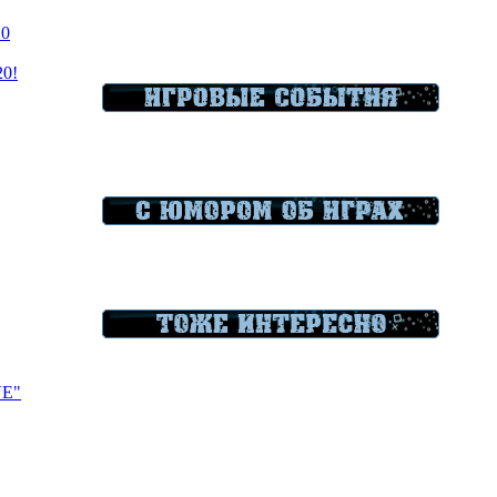
20
20!
VE"