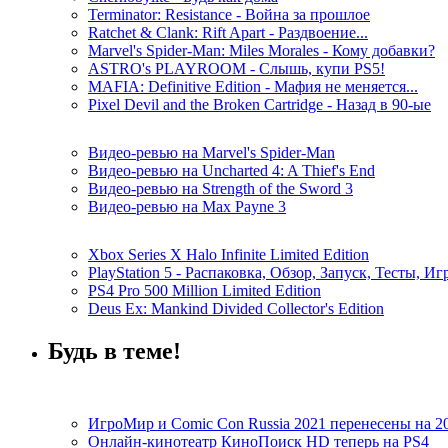
Terminator: Resistance - Война за прошлое
Ratchet & Clank: Rift Apart - Раздвоение...
Marvel's Spider-Man: Miles Morales - Кому добавки?
ASTRO's PLAYROOM - Слышь, купи PS5!
MAFIA: Definitive Edition - Мафия не меняется...
Pixel Devil and the Broken Cartridge - Назад в 90-ые
Видео-ревью на Marvel's Spider-Man
Видео-ревью на Uncharted 4: A Thief's End
Видео-ревью на Strength of the Sword 3
Видео-ревью на Max Payne 3
Xbox Series X Halo Infinite Limited Edition
PlayStation 5 - Распаковка, Обзор, Запуск, Тесты, И
PS4 Pro 500 Million Limited Edition
Deus Ex: Mankind Divided Collector's Edition
Будь в теме!
ИгроМир и Comic Con Russia 2021 перенесены на 2
Онлайн-кинотеатр КиноПоиск HD теперь на PS4