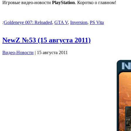
Игровые видео-новости
PlayStation
. Коротко о главном!
:
Goldeneye 007: Reloaded
,
GTA V
,
Inversion
,
PS Vita
NewZ №53 (15 августа 2011)
Видео-Новости
| 15 августа 2011