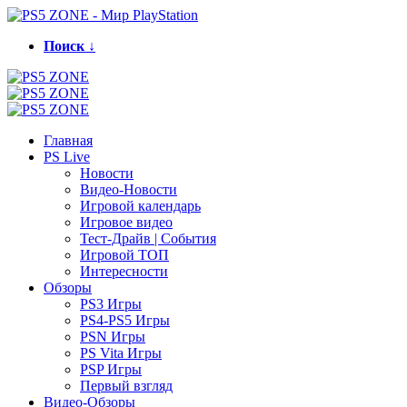
Поиск ↓
Главная
PS Live
Новости
Видео-Новости
Игровой календарь
Игровое видео
Тест-Драйв | События
Игровой ТОП
Интересности
Обзоры
PS3 Игры
PS4-PS5 Игры
PSN Игры
PS Vita Игры
PSP Игры
Первый взгляд
Видео-Обзоры