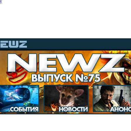
y
ion