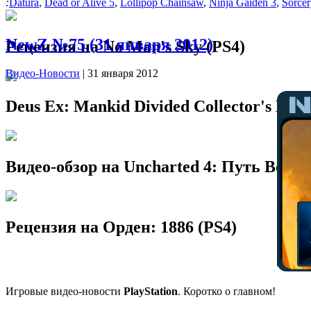
:
Datura
,
Dead or Alive 5
,
Lollipop Chainsaw
,
Ninja Gaiden 3
,
Sorcer
NewZ №75 (31 января 2012)
Рецензия на No Man's Sky (PS4)
Видео-Новости
| 31 января 2012
Deus Ex: Mankid Divided Collector's Edit
Видео-обзор на Uncharted 4: Путь Вора
Рецензия на Орден: 1886 (PS4)
Игровые видео-новости
PlayStation
. Коротко о главном!