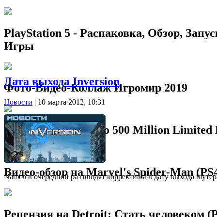
PlayStation 5 - Распаковка, Обзор, Запус
Игры
Дата выхода Inversion
Фото-Видео-Коллаж Игромир 2019
Новости
| 10 марта 2012, 10:31
Распаковка PS4 Pro 500 Million Limited 
Видео-обзор на Marvel's Spider-Man (PS
Namco в очередной раз вводят коррективы в дату выхода шутера I
Рецензия на Detroit: Стать человеком (