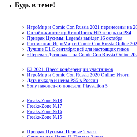
Будь в теме!
ИгроМир и Comic Con Russia 2021 перенесены на 2
Онлайн-кинотеатр КиноПоиск HD теперь на PS4
Призрак Цусимы: Legends выйдет 16 октября
Расписание ИгроМир и Comic Con Russia Online 20
Лучшие DLC сентября: всё для настоящих гиков
«Перевал Дятлова» – на Comic Con Russia Online 20
E3 2021: Пресс-конференции участников
ИгроМир и Comic Con Russia 2020 Online: Итоги
Дата выхода и цены PS5 в России
Sony наконец-то показали Playstation 5
Freaks-Zone №18
Freaks-Zone №17
Freaks-Zone №16
Freaks-Zone №15
Призрак Цусимы. Первые 2 часа.