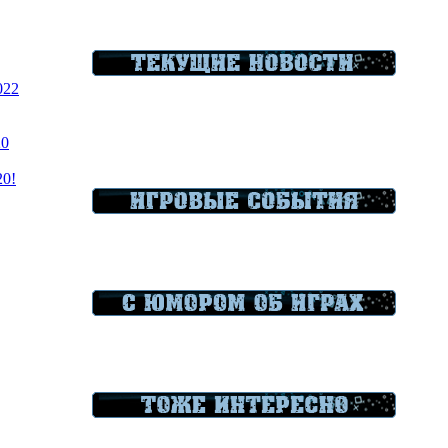
022
20
20!