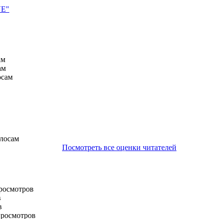
VE"
ам
ам
осам
олосам
Посмотреть все оценки читателей
просмотров
в
в
просмотров