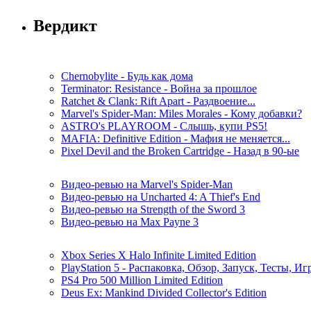
Вердикт
Chernobylite - Будь как дома
Terminator: Resistance - Война за прошлое
Ratchet & Clank: Rift Apart - Раздвоение...
Marvel's Spider-Man: Miles Morales - Кому добавки?
ASTRO's PLAYROOM - Слышь, купи PS5!
MAFIA: Definitive Edition - Мафия не меняется...
Pixel Devil and the Broken Cartridge - Назад в 90-ые
Видео-ревью на Marvel's Spider-Man
Видео-ревью на Uncharted 4: A Thief's End
Видео-ревью на Strength of the Sword 3
Видео-ревью на Max Payne 3
Xbox Series X Halo Infinite Limited Edition
PlayStation 5 - Распаковка, Обзор, Запуск, Тесты, И
PS4 Pro 500 Million Limited Edition
Deus Ex: Mankind Divided Collector's Edition