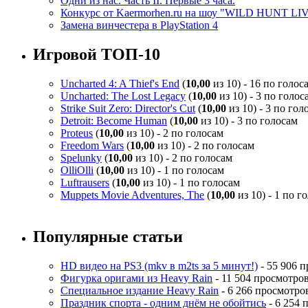
Одни из нас. Часть II. Первые 3 часа.
Конкурс от Kaermorhen.ru на шоу "WILD HUNT LI
Замена винчестера в PlayStation 4
Игровой ТОП-10
Uncharted 4: A Thief's End
(
10,00
из 10) - 16 по голос
Uncharted: The Lost Legacy
(
10,00
из 10) - 3 по голос
Strike Suit Zero: Director's Cut
(
10,00
из 10) - 3 по гол
Detroit: Become Human
(
10,00
из 10) - 3 по голосам
Proteus
(
10,00
из 10) - 2 по голосам
Freedom Wars
(
10,00
из 10) - 2 по голосам
Spelunky
(
10,00
из 10) - 2 по голосам
OlliOlli
(
10,00
из 10) - 1 по голосам
Luftrausers
(
10,00
из 10) - 1 по голосам
Muppets Movie Adventures, The
(
10,00
из 10) - 1 по г
Популярные статьи
HD видео на PS3 (mkv в m2ts за 5 минут!)
- 55 906 
Фигурка оригами из Heavy Rain
- 11 504 просмотро
Специальное издание Heavy Rain
- 6 266 просмотро
Праздник спорта - одним днём не обойтись
- 6 254 