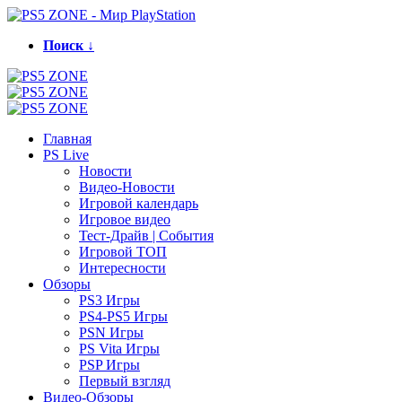
Поиск ↓
Главная
PS Live
Новости
Видео-Новости
Игровой календарь
Игровое видео
Тест-Драйв | События
Игровой ТОП
Интересности
Обзоры
PS3 Игры
PS4-PS5 Игры
PSN Игры
PS Vita Игры
PSP Игры
Первый взгляд
Видео-Обзоры