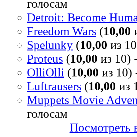
голосам
Detroit: Become Hum
Freedom Wars
(
10,00
и
Spelunky
(
10,00
из 10
Proteus
(
10,00
из 10) 
OlliOlli
(
10,00
из 10) 
Luftrausers
(
10,00
из 1
Muppets Movie Advent
голосам
Посмотреть в