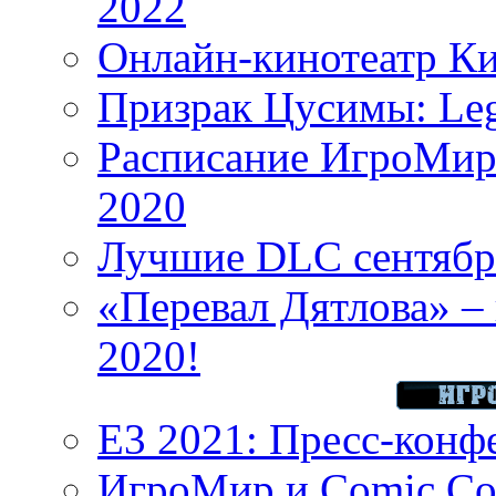
2022
Онлайн-кинотеатр К
Призрак Цусимы: Leg
Расписание ИгроМир 
2020
Лучшие DLC сентября
«Перевал Дятлова» – 
2020!
E3 2021: Пресс-конф
ИгроМир и Comic Con