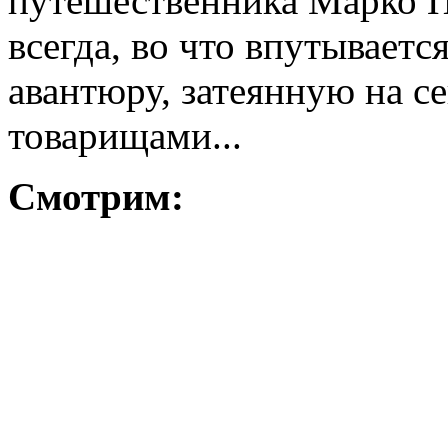
путешественника Марко По
всегда, во что впутываетс
авантюру, затеянную на се
товарищами...
Смотрим: