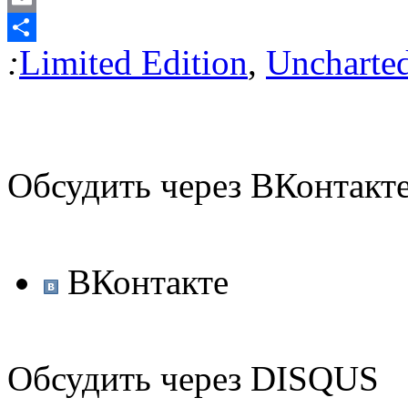
Email
:
Limited Edition
,
Uncharte
Отправить
Обсудить через ВКонтакт
ВКонтакте
Обсудить через DISQUS