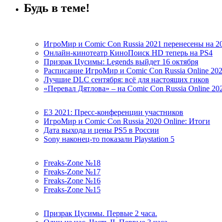
Будь в теме!
ИгроМир и Comic Con Russia 2021 перенесены на 2
Онлайн-кинотеатр КиноПоиск HD теперь на PS4
Призрак Цусимы: Legends выйдет 16 октября
Расписание ИгроМир и Comic Con Russia Online 20
Лучшие DLC сентября: всё для настоящих гиков
«Перевал Дятлова» – на Comic Con Russia Online 20
E3 2021: Пресс-конференции участников
ИгроМир и Comic Con Russia 2020 Online: Итоги
Дата выхода и цены PS5 в России
Sony наконец-то показали Playstation 5
Freaks-Zone №18
Freaks-Zone №17
Freaks-Zone №16
Freaks-Zone №15
Призрак Цусимы. Первые 2 часа.