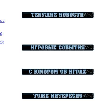
022
20
20!