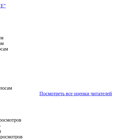
VE"
ам
ам
осам
олосам
Посмотреть все оценки читателей
просмотров
в
в
просмотров