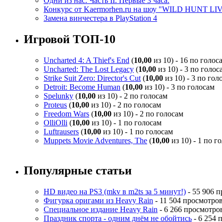
Одни из нас. Часть II. Первые 3 часа.
Конкурс от Kaermorhen.ru на шоу "WILD HUNT LI
Замена винчестера в PlayStation 4
Игровой ТОП-10
Uncharted 4: A Thief's End
(
10,00
из 10) - 16 по голос
Uncharted: The Lost Legacy
(
10,00
из 10) - 3 по голос
Strike Suit Zero: Director's Cut
(
10,00
из 10) - 3 по гол
Detroit: Become Human
(
10,00
из 10) - 3 по голосам
Spelunky
(
10,00
из 10) - 2 по голосам
Proteus
(
10,00
из 10) - 2 по голосам
Freedom Wars
(
10,00
из 10) - 2 по голосам
OlliOlli
(
10,00
из 10) - 1 по голосам
Luftrausers
(
10,00
из 10) - 1 по голосам
Muppets Movie Adventures, The
(
10,00
из 10) - 1 по г
Популярные статьи
HD видео на PS3 (mkv в m2ts за 5 минут!)
- 55 906 
Фигурка оригами из Heavy Rain
- 11 504 просмотро
Специальное издание Heavy Rain
- 6 266 просмотро
Праздник спорта - одним днём не обойтись
- 6 254 