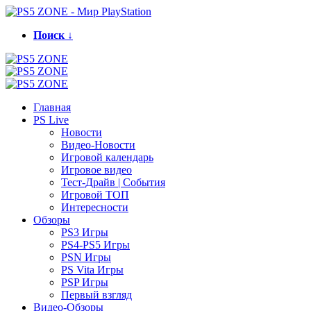
Поиск ↓
Главная
PS Live
Новости
Видео-Новости
Игровой календарь
Игровое видео
Тест-Драйв | События
Игровой ТОП
Интересности
Обзоры
PS3 Игры
PS4-PS5 Игры
PSN Игры
PS Vita Игры
PSP Игры
Первый взгляд
Видео-Обзоры