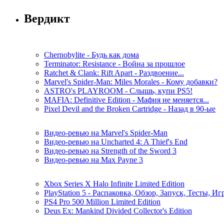
Вердикт
Chernobylite - Будь как дома
Terminator: Resistance - Война за прошлое
Ratchet & Clank: Rift Apart - Раздвоение...
Marvel's Spider-Man: Miles Morales - Кому добавки?
ASTRO's PLAYROOM - Слышь, купи PS5!
MAFIA: Definitive Edition - Мафия не меняется...
Pixel Devil and the Broken Cartridge - Назад в 90-ые
Видео-ревью на Marvel's Spider-Man
Видео-ревью на Uncharted 4: A Thief's End
Видео-ревью на Strength of the Sword 3
Видео-ревью на Max Payne 3
Xbox Series X Halo Infinite Limited Edition
PlayStation 5 - Распаковка, Обзор, Запуск, Тесты, И
PS4 Pro 500 Million Limited Edition
Deus Ex: Mankind Divided Collector's Edition