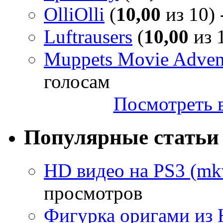
OlliOlli
(
10,00
из 10) 
Luftrausers
(
10,00
из 1
Muppets Movie Advent
голосам
Посмотреть в
Популярные статьи
HD видео на PS3 (mkv
просмотров
Фигурка оригами из 