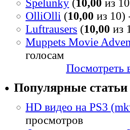
Spelunky
(
10,00
из 10
OlliOlli
(
10,00
из 10) 
Luftrausers
(
10,00
из 1
Muppets Movie Advent
голосам
Посмотреть в
Популярные статьи
HD видео на PS3 (mkv
просмотров