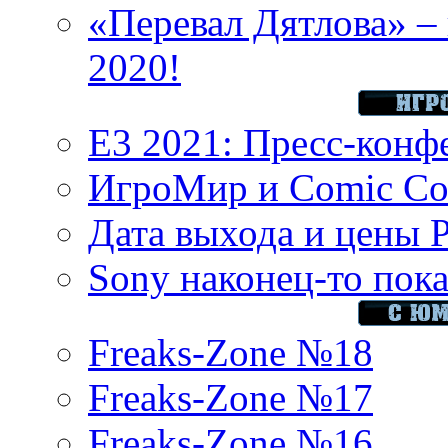
«Перевал Дятлова» – 
2020!
E3 2021: Пресс-конф
ИгроМир и Comic Con
Дата выхода и цены 
Sony наконец-то показ
Freaks-Zone №18
Freaks-Zone №17
Freaks-Zone №16