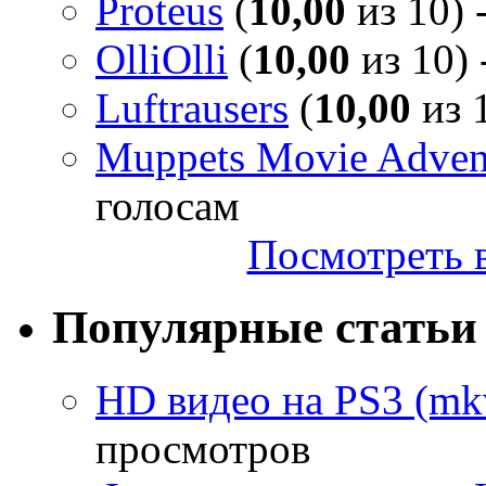
Proteus
(
10,00
из 10) 
OlliOlli
(
10,00
из 10) 
Luftrausers
(
10,00
из 1
Muppets Movie Advent
голосам
Посмотреть в
Популярные статьи
HD видео на PS3 (mkv
просмотров