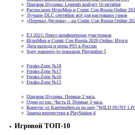
Призрак Цусимы: Legends выйдет 16 октября
Расписание ИгроМир и Comic Con Russia Online 20
Лучшие DLC сентября: всё для настоящих гиков
«Перевал Дятлова» – на Comic Con Russia Online 20
E3 2021: Пресс-конференции участников
ИгроМир и Comic Con Russia 2020 Online: Итоги
Дата выхода и цены PS5 в России
Sony наконец-то показали Playstation 5
Freaks-Zone №18
Freaks-Zone №17
Freaks-Zone №16
Freaks-Zone №15
Призрак Цусимы. Первые 2 часа.
Одни из нас. Часть II. Первые 3 часа.
Конкурс от Kaermorhen.ru на шоу "WILD HUNT LI
Замена винчестера в PlayStation 4
Игровой ТОП-10