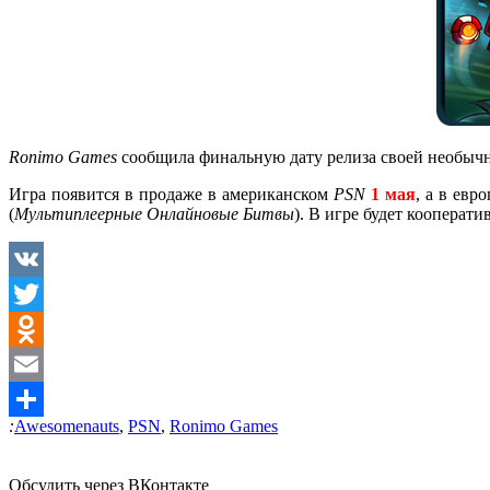
Ronimo Games
сообщила финальную дату релиза своей необыч
Игра появится в продаже в американском
PSN
1 мая
, а в евр
(
Мультиплеерные Онлайновые Битвы
). В игре будет кооперат
VK
Twitter
Odnoklassniki
Email
:
Awesomenauts
,
PSN
,
Ronimo Games
Отправить
Обсудить через ВКонтакте