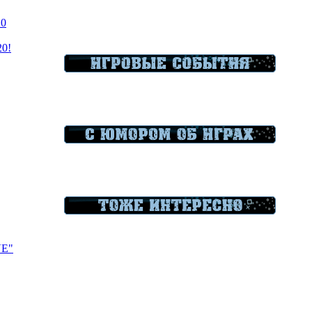
20
20!
VE"