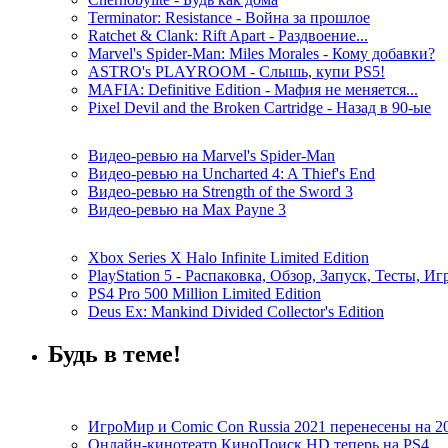
Terminator: Resistance - Война за прошлое
Ratchet & Clank: Rift Apart - Раздвоение...
Marvel's Spider-Man: Miles Morales - Кому добавки?
ASTRO's PLAYROOM - Слышь, купи PS5!
MAFIA: Definitive Edition - Мафия не меняется...
Pixel Devil and the Broken Cartridge - Назад в 90-ые
Видео-ревью на Marvel's Spider-Man
Видео-ревью на Uncharted 4: A Thief's End
Видео-ревью на Strength of the Sword 3
Видео-ревью на Max Payne 3
Xbox Series X Halo Infinite Limited Edition
PlayStation 5 - Распаковка, Обзор, Запуск, Тесты, И
PS4 Pro 500 Million Limited Edition
Deus Ex: Mankind Divided Collector's Edition
Будь в теме!
ИгроМир и Comic Con Russia 2021 перенесены на 2
Онлайн-кинотеатр КиноПоиск HD теперь на PS4