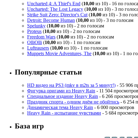
Uncharted 4: A Thief's End
(
10,00
из 10) - 16 по голос
Uncharted: The Lost Legacy
(
10,00
из 10) - 3 по голос
Strike Suit Zero: Director's Cut
(
10,00
из 10) - 3 по гол
Detroit: Become Human
(
10,00
из 10) - 3 по голосам
Spelunky
(
10,00
из 10) - 2 по голосам
Proteus
(
10,00
из 10) - 2 по голосам
Freedom Wars
(
10,00
из 10) - 2 по голосам
OlliOlli
(
10,00
из 10) - 1 по голосам
Luftrausers
(
10,00
из 10) - 1 по голосам
Muppets Movie Adventures, The
(
10,00
из 10) - 1 по г
Популярные статьи
HD видео на PS3 (mkv в m2ts за 5 минут!)
- 55 906 
Фигурка оригами из Heavy Rain
- 11 504 просмотро
Специальное издание Heavy Rain
- 6 266 просмотро
Праздник спорта - одним днём не обойтись
- 6 254 
Динамическая тема Heavy Rain
- 6 000 просмотров
Heavy Rain - испытание чувствами
- 5 684 просмотр
База игр