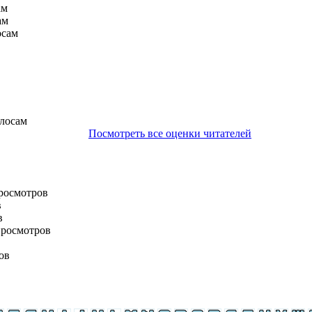
ам
ам
осам
олосам
Посмотреть все оценки читателей
просмотров
в
в
просмотров
ов