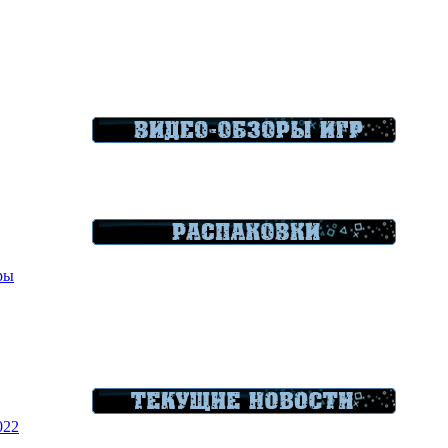
гры
022