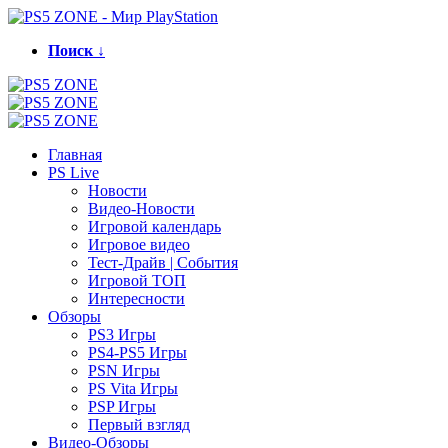
Поиск ↓
Главная
PS Live
Новости
Видео-Новости
Игровой календарь
Игровое видео
Тест-Драйв | События
Игровой ТОП
Интересности
Обзоры
PS3 Игры
PS4-PS5 Игры
PSN Игры
PS Vita Игры
PSP Игры
Первый взгляд
Видео-Обзоры