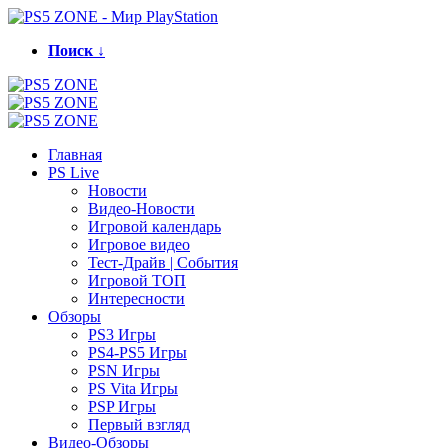
Поиск ↓
Главная
PS Live
Новости
Видео-Новости
Игровой календарь
Игровое видео
Тест-Драйв | События
Игровой ТОП
Интересности
Обзоры
PS3 Игры
PS4-PS5 Игры
PSN Игры
PS Vita Игры
PSP Игры
Первый взгляд
Видео-Обзоры