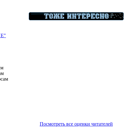
VE"
ам
ам
осам
Посмотреть все оценки читателей