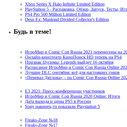
Xbox Series X Halo Infinite Limited Edition
PlayStation 5 - Распаковка, Обзор, Запуск, Тесты, И
PS4 Pro 500 Million Limited Edition
Deus Ex: Mankind Divided Collector's Edition
Будь в теме!
ИгроМир и Comic Con Russia 2021 перенесены на 2
Онлайн-кинотеатр КиноПоиск HD теперь на PS4
Призрак Цусимы: Legends выйдет 16 октября
Расписание ИгроМир и Comic Con Russia Online 20
Лучшие DLC сентября: всё для настоящих гиков
«Перевал Дятлова» – на Comic Con Russia Online 20
E3 2021: Пресс-конференции участников
ИгроМир и Comic Con Russia 2020 Online: Итоги
Дата выхода и цены PS5 в России
Sony наконец-то показали Playstation 5
Freaks-Zone №18
Freaks-Zone №17