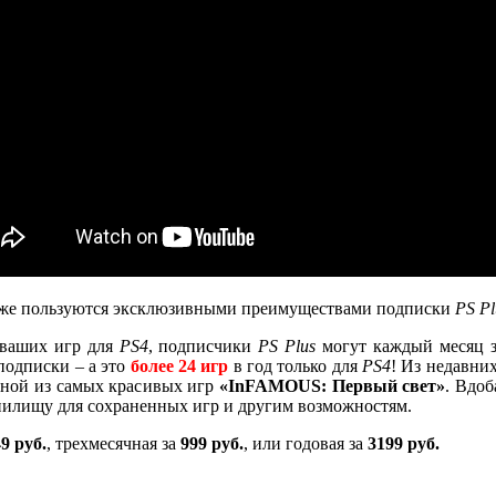
.) уже пользуются эксклюзивными преимуществами подписки
PS Pl
 ваших игр для
PS4
, подписчики
PS Plus
могут каждый месяц з
подписки – а это
более 24 игр
в год только для
PS4
! Из недавни
ной из самых красивых игр
«InFAMOUS: Первый свет»
. Вдоб
анилищу для сохраненных игр и другим возможностям.
9 руб.
, трехмесячная за
999 руб.
, или годовая за
3199 руб.