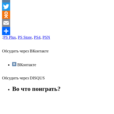
VK
Twitter
Odnoklassniki
Email
:
PS Plus
,
PS Store
,
PS4
,
PSN
Отправить
Обсудить через ВКонтакте
ВКонтакте
Обсудить через DISQUS
Во что поиграть?