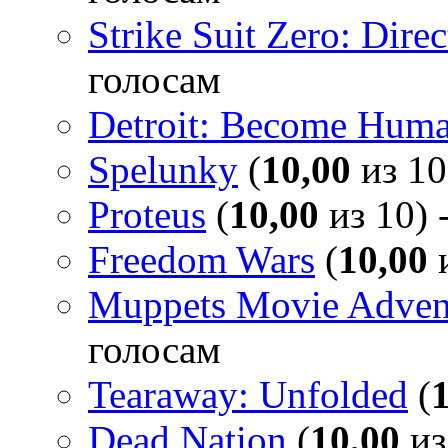
Strike Suit Zero: Direc
голосам
Detroit: Become Hum
Spelunky
(
10,00
из 10
Proteus
(
10,00
из 10) 
Freedom Wars
(
10,00
и
Muppets Movie Advent
голосам
Tearaway: Unfolded
(
Dead Nation
(
10,00
из