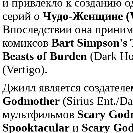
и привлекло к созданию о
серий о
Чудо-Женщине (
Впоследствии она принима
комиксов
Bart Simpson's 
Beasts of Burden
(Dark Ho
(Vertigo).
Джилл является создател
Godmother
(Sirius Ent./D
мультфильмов
Scary God
Spooktacular
и
Scary God