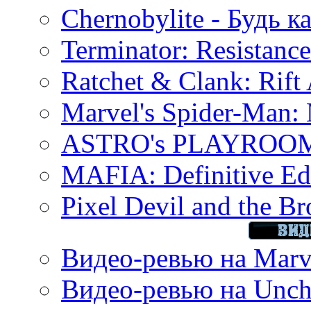
Chernobylite - Будь к
Terminator: Resistanc
Ratchet & Clank: Rift 
Marvel's Spider-Man:
ASTRO's PLAYROOM 
MAFIA: Definitive Edi
Pixel Devil and the B
Видео-ревью на Marve
Видео-ревью на Uncha