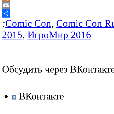
Odnoklassniki
Email
:
Comic Con
,
Comic Con Ru
Отправить
2015
,
ИгроМир 2016
Обсудить через ВКонтакт
ВКонтакте