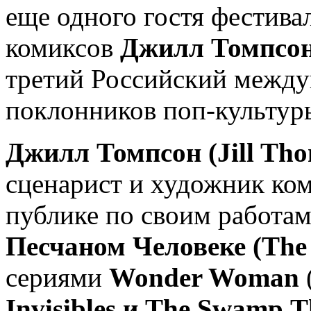
еще одного гостя фестива
комиксов
Джилл Томпсон
третий Российский между
поклонников поп-культу
Джилл Томпсон (Jill Th
сценарист и художник ком
публике по своим работам
Песчаном Человеке (
The
сериями
Wonder Woman
Invisibles
и
The
Swamp
T