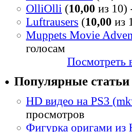
OlliOlli
(
10,00
из 10) 
Luftrausers
(
10,00
из 1
Muppets Movie Advent
голосам
Посмотреть в
Популярные статьи
HD видео на PS3 (mkv
просмотров
Фигурка оригами из 