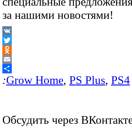
специальные предложени
за нашими новостями!
VK
Twitter
Odnoklassniki
Email
:
Grow Home
,
PS Plus
,
PS4
Отправить
Обсудить через ВКонтакт