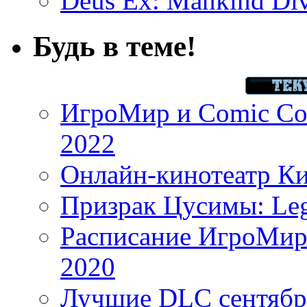
Deus Ex: Mankind Divi
Будь в теме!
ИгроМир и Comic Con
2022
Онлайн-кинотеатр К
Призрак Цусимы: Leg
Расписание ИгроМир 
2020
Лучшие DLC сентября