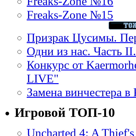
Freaks-Zone №16
Freaks-Zone №15
Призрак Цусимы. Пер
Одни из нас. Часть II
Конкурс от Kaermor
LIVE"
Замена винчестера в P
Игровой ТОП-10
Uncharted 4: A Thief'