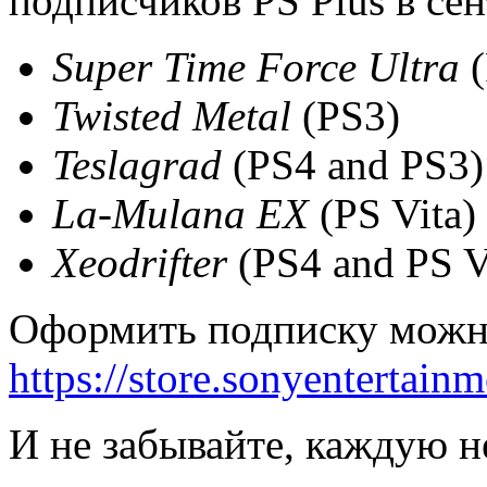
подписчиков PS Plus в сен
Super Time Force Ultra
(
Twisted Metal
(PS3)
Teslagrad
(PS4 and PS3)
La-Mulana EX
(PS Vita)
Xeodrifter
(PS4 and PS V
Оформить подписку можно
https://store.sonyentertain
И не забывайте, каждую н