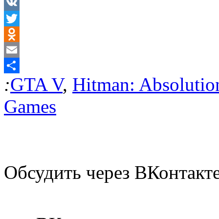
VK
Twitter
Odnoklassniki
Email
:
GTA V
,
Hitman: Absolutio
Отправить
Games
Обсудить через ВКонтакт