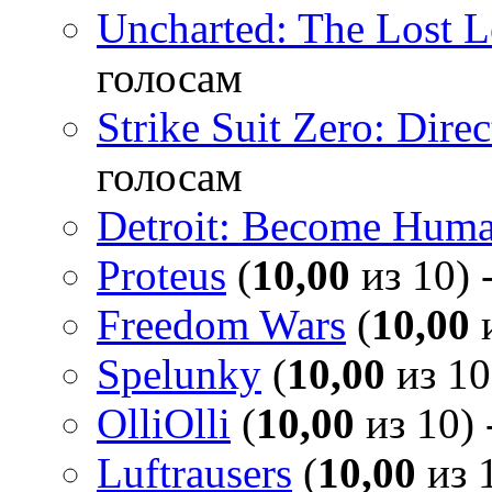
Uncharted: The Lost 
голосам
Strike Suit Zero: Direc
голосам
Detroit: Become Hum
Proteus
(
10,00
из 10) 
Freedom Wars
(
10,00
и
Spelunky
(
10,00
из 10
OlliOlli
(
10,00
из 10) 
Luftrausers
(
10,00
из 1