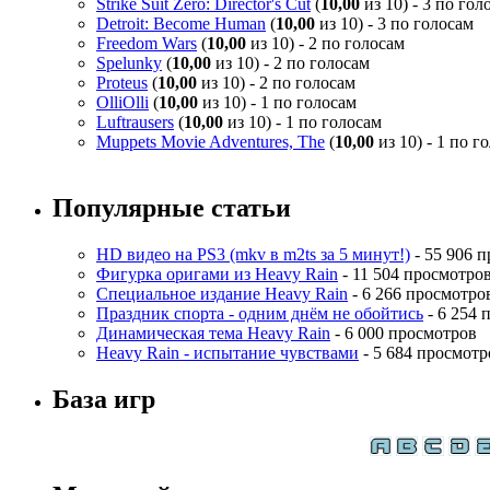
Strike Suit Zero: Director's Cut
(
10,00
из 10) - 3 по гол
Detroit: Become Human
(
10,00
из 10) - 3 по голосам
Freedom Wars
(
10,00
из 10) - 2 по голосам
Spelunky
(
10,00
из 10) - 2 по голосам
Proteus
(
10,00
из 10) - 2 по голосам
OlliOlli
(
10,00
из 10) - 1 по голосам
Luftrausers
(
10,00
из 10) - 1 по голосам
Muppets Movie Adventures, The
(
10,00
из 10) - 1 по г
Популярные статьи
HD видео на PS3 (mkv в m2ts за 5 минут!)
- 55 906 
Фигурка оригами из Heavy Rain
- 11 504 просмотро
Специальное издание Heavy Rain
- 6 266 просмотро
Праздник спорта - одним днём не обойтись
- 6 254 
Динамическая тема Heavy Rain
- 6 000 просмотров
Heavy Rain - испытание чувствами
- 5 684 просмотр
База игр