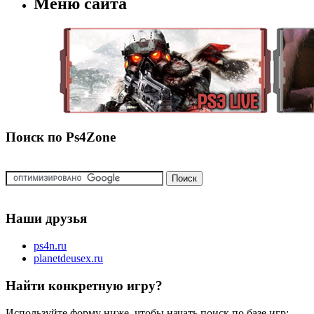
Меню сайта
Поиск по Ps4Zone
Наши друзья
ps4n.ru
planetdeusex.ru
Найти конкретную игру?
Используйте форму ниже, чтобы начать поиск по базе игр: