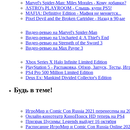
Marvel's Spider-Man: Miles Morales - Кому добавки?
ASTRO's PLAYROOM - Слышь, купи PS5!
MAFIA: Definitive Edition - Мафия не меняется...
Pixel Devil and the Broken Cartridge - Назад в 90-ые
Видео-ревью на Marvel's Spider-Man
Видео-ревью на Uncharted 4: A Thief's End
Видео-ревью на Strength of the Sword 3
Видео-ревью на Max Payne 3
Xbox Series X Halo Infinite Limited Edition
PlayStation 5 - Распаковка, Обзор, Запуск, Тесты, И
PS4 Pro 500 Million Limited Edition
Deus Ex: Mankind Divided Collector's Edition
Будь в теме!
ИгроМир и Comic Con Russia 2021 перенесены на 2
Онлайн-кинотеатр КиноПоиск HD теперь на PS4
Призрак Цусимы: Legends выйдет 16 октября
Расписание ИгроМир и Comic Con Russia Online 20