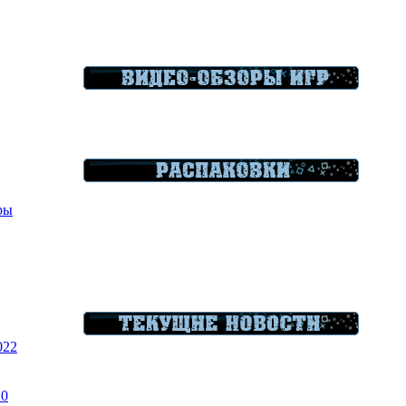
гры
022
20