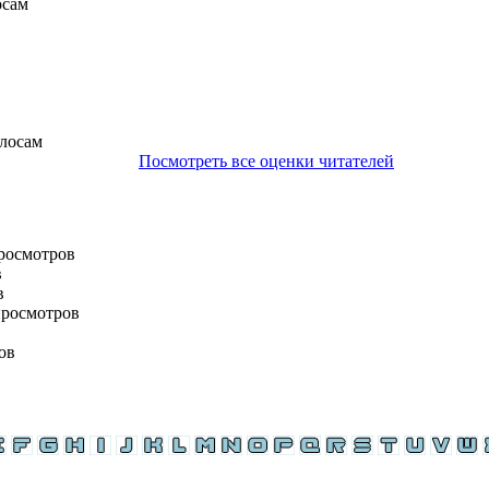
осам
олосам
Посмотреть все оценки читателей
просмотров
в
в
просмотров
ов