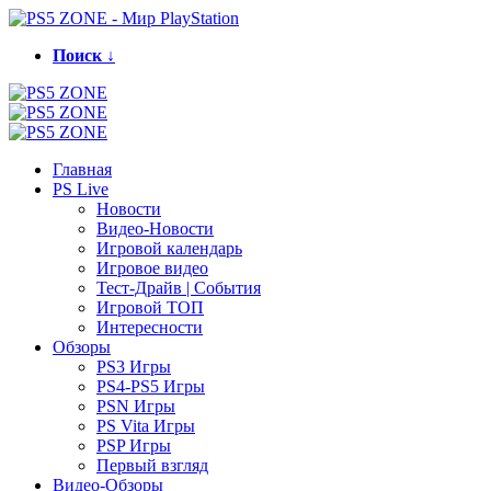
Поиск ↓
Главная
PS Live
Новости
Видео-Новости
Игровой календарь
Игровое видео
Тест-Драйв | События
Игровой ТОП
Интересности
Обзоры
PS3 Игры
PS4-PS5 Игры
PSN Игры
PS Vita Игры
PSP Игры
Первый взгляд
Видео-Обзоры