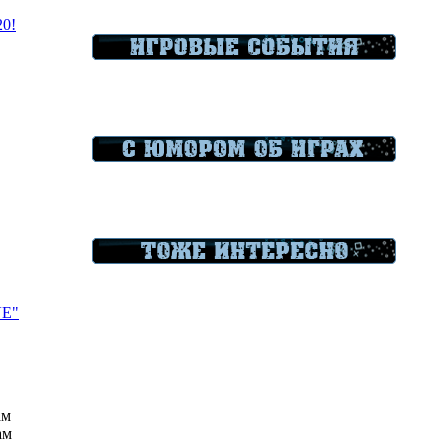
20!
VE"
ам
ам