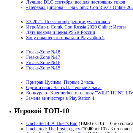
Лучшие DLC сентября: всё для настоящих гиков
«Перевал Дятлова» – на Comic Con Russia Online 20
E3 2021: Пресс-конференции участников
ИгроМир и Comic Con Russia 2020 Online: Итоги
Дата выхода и цены PS5 в России
Sony наконец-то показали Playstation 5
Freaks-Zone №18
Freaks-Zone №17
Freaks-Zone №16
Freaks-Zone №15
Призрак Цусимы. Первые 2 часа.
Одни из нас. Часть II. Первые 3 часа.
Конкурс от Kaermorhen.ru на шоу "WILD HUNT LI
Замена винчестера в PlayStation 4
Игровой ТОП-10
Uncharted 4: A Thief's End
(
10,00
из 10) - 16 по голос
Uncharted: The Lost Legacy
(
10,00
из 10) - 3 по голос