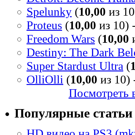
Spelunky
(
10,00
из 10
Proteus
(
10,00
из 10) 
Freedom Wars
(
10,00
и
Destiny: The Dark Be
Super Stardust Ultra
(
OlliOlli
(
10,00
из 10) 
Посмотреть в
Популярные статьи
HD видео на PS3 (mkv