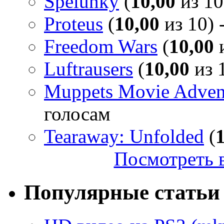
Spelunky
(
10,00
из 10
Proteus
(
10,00
из 10) 
Freedom Wars
(
10,00
и
Luftrausers
(
10,00
из 1
Muppets Movie Advent
голосам
Tearaway: Unfolded
(
Посмотреть в
Популярные статьи