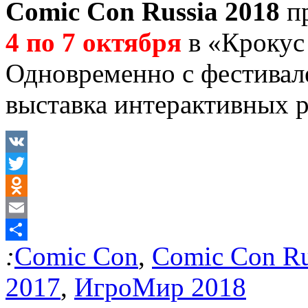
Comic Con Russia 2018
пр
4 по 7 октября
в «Крокус
Одновременно с фестивал
выставка интерактивных 
VK
Twitter
Odnoklassniki
Email
:
Comic Con
,
Comic Con Ru
Отправить
2017
,
ИгроМир 2018