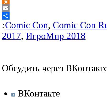
Twitter
Odnoklassniki
Email
:
Comic Con
,
Comic Con Ru
Отправить
2017
,
ИгроМир 2018
Обсудить через ВКонтакт
ВКонтакте