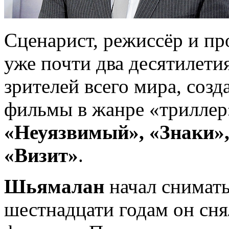
Сценарист, режиссёр и п
уже почти два десятилети
зрителей всего мира, соз
фильмы в жанре «триллер
«Неуязвимый», «Знаки»,
«Визит»
.
Шьямалан
начал снимать
шестнадцати годам он сн