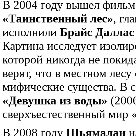
В 2004 году вышел филь
«Таинственный лес»
, гл
исполнили
Брайс Даллас
Картина исследует изолир
которой никогда не покида
верят, что в местном лес
мифические существа. В 
«Девушка из воды»
(200
сверхъестественный мир 
В 2008 году
Шьямалан
н