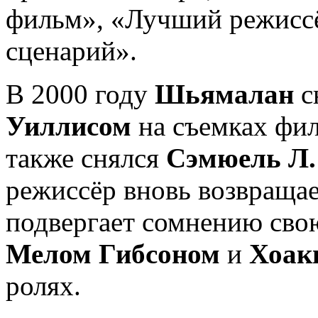
фильм», «Лучший режисс
сценарий».
В 2000 году
Шьямалан
с
Уиллисом
на съемках фи
также снялся
Сэмюель Л.
режиссёр вновь возвращае
подвергает сомнению сво
Мелом Гибсоном
и
Хоак
ролях.