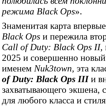
полюбилась всем поклонн
режима
Black
Ops
».
Знаменитая карта впервые
Black
Ops
и пережила вто
Call
of
Duty
:
Black
Ops
II
,
2025 и совершенно новый
именем
Nuk
3
town
,
эта кла
of
Duty
:
Black
Ops
III
и в
захватывающего экшена, 
для любого класса и стиля