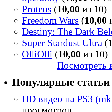
Proteus
(
10,00
из 10) 
Freedom Wars
(
10,00
и
Destiny: The Dark Be
Super Stardust Ultra
(
OlliOlli
(
10,00
из 10) 
Посмотреть в
Популярные статьи
HD видео на PS3 (mkv
просмотров