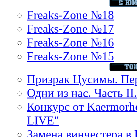
Freaks-Zone №18
Freaks-Zone №17
Freaks-Zone №16
Freaks-Zone №15
Призрак Цусимы. Пер
Одни из нас. Часть II
Конкурс от Kaermor
LIVE"
Замена винчестера в P