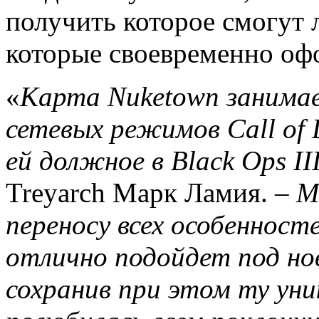
получить которое смогут 
которые своевременно офо
«
Карта
Nuketown
занима
сетевых режимов
Call
of
ей должное в
Black
Ops
II
Treyarch Марк Ламия. –
М
переносу всех особенност
отлично подойдет под но
сохранив при этом ту ун