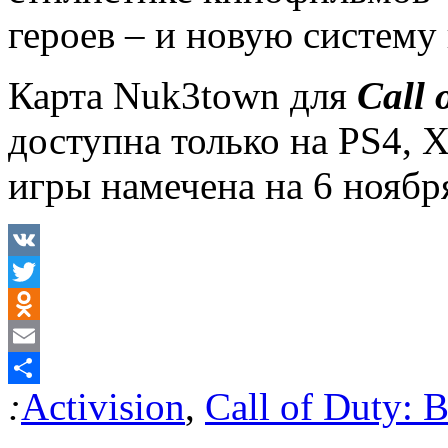
героев – и новую систему
Карта Nuk3town для
Call
доступна только на PS4, 
игры намечена на 6 ноябр
VK
Twitter
Odnoklassniki
Email
:
Activision
,
Call of Duty: B
Отправить