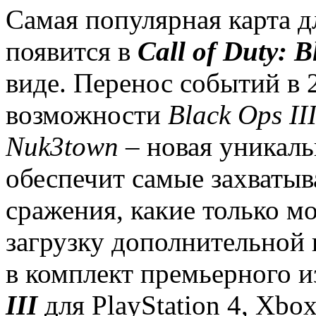
Самая популярная карта д
появится в
Call
of
Duty
:
B
виде. Перенос событий в 
возможности
Black
Ops
II
Nuk
3
town
– новая уникаль
обеспечит самые захваты
сражения, какие только м
загрузку дополнительной
в комплект премьерного 
III
для PlayStation 4, Xbo