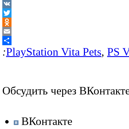
VK
Twitter
Odnoklassniki
Email
:
PlayStation Vita Pets
,
PS V
Отправить
Обсудить через ВКонтакт
ВКонтакте