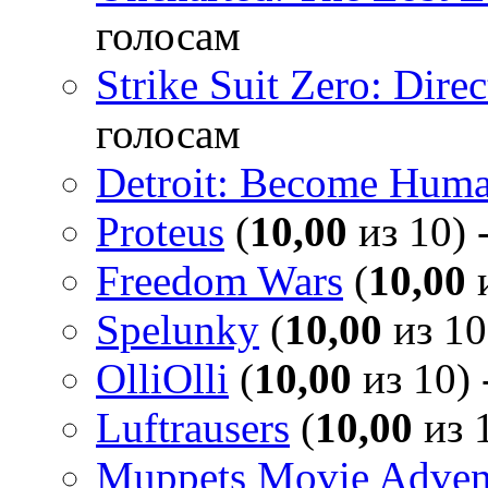
голосам
Strike Suit Zero: Direc
голосам
Detroit: Become Hum
Proteus
(
10,00
из 10) 
Freedom Wars
(
10,00
и
Spelunky
(
10,00
из 10
OlliOlli
(
10,00
из 10) 
Luftrausers
(
10,00
из 1
Muppets Movie Advent