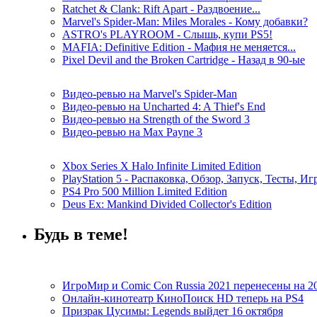
Ratchet & Clank: Rift Apart - Раздвоение...
Marvel's Spider-Man: Miles Morales - Кому добавки?
ASTRO's PLAYROOM - Слышь, купи PS5!
MAFIA: Definitive Edition - Мафия не меняется...
Pixel Devil and the Broken Cartridge - Назад в 90-ые
Видео-ревью на Marvel's Spider-Man
Видео-ревью на Uncharted 4: A Thief's End
Видео-ревью на Strength of the Sword 3
Видео-ревью на Max Payne 3
Xbox Series X Halo Infinite Limited Edition
PlayStation 5 - Распаковка, Обзор, Запуск, Тесты, И
PS4 Pro 500 Million Limited Edition
Deus Ex: Mankind Divided Collector's Edition
Будь в теме!
ИгроМир и Comic Con Russia 2021 перенесены на 2
Онлайн-кинотеатр КиноПоиск HD теперь на PS4
Призрак Цусимы: Legends выйдет 16 октября