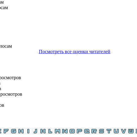
ам
осам
олосам
Посмотреть все оценки читателей
просмотров
в
в
просмотров
ов