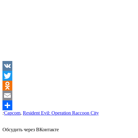
VK
Twitter
Odnoklassniki
Email
:
Capcom
,
Resident Evil: Operation Raccoon City
Отправить
Обсудить через ВКонтакте