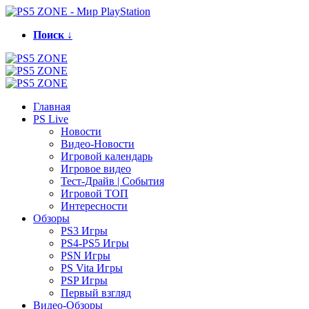
Поиск ↓
Главная
PS Live
Новости
Видео-Новости
Игровой календарь
Игровое видео
Тест-Драйв | События
Игровой ТОП
Интересности
Обзоры
PS3 Игры
PS4-PS5 Игры
PSN Игры
PS Vita Игры
PSP Игры
Первый взгляд
Видео-Обзоры