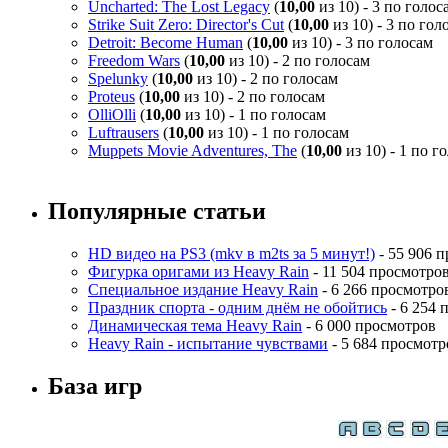
Uncharted: The Lost Legacy
(
10,00
из 10) - 3 по голос
Strike Suit Zero: Director's Cut
(
10,00
из 10) - 3 по гол
Detroit: Become Human
(
10,00
из 10) - 3 по голосам
Freedom Wars
(
10,00
из 10) - 2 по голосам
Spelunky
(
10,00
из 10) - 2 по голосам
Proteus
(
10,00
из 10) - 2 по голосам
OlliOlli
(
10,00
из 10) - 1 по голосам
Luftrausers
(
10,00
из 10) - 1 по голосам
Muppets Movie Adventures, The
(
10,00
из 10) - 1 по г
Популярные статьи
HD видео на PS3 (mkv в m2ts за 5 минут!)
- 55 906 
Фигурка оригами из Heavy Rain
- 11 504 просмотро
Специальное издание Heavy Rain
- 6 266 просмотро
Праздник спорта - одним днём не обойтись
- 6 254 
Динамическая тема Heavy Rain
- 6 000 просмотров
Heavy Rain - испытание чувствами
- 5 684 просмотр
База игр