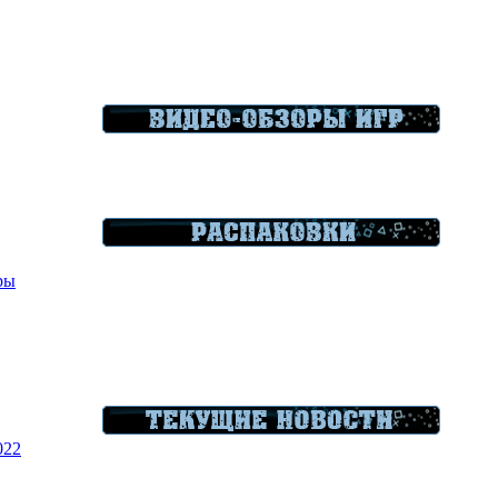
гры
022