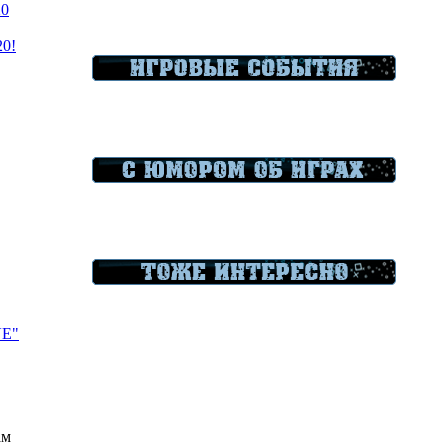
20
20!
VE"
ам