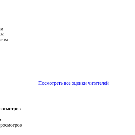
ам
ам
осам
Посмотреть все оценки читателей
просмотров
в
в
просмотров