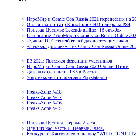
ИгроМир и Comic Con Russia 2021 перенесены на 2
Онлайн-кинотеатр КиноПоиск HD теперь на PS4
Призрак Цусимы: Legends выйдет 16 октября
Расписание ИгроМир и Comic Con Russia Online 20
Лучшие DLC сентября: всё для настоящих гиков
«Перевал Дятлова» – на Comic Con Russia Online 20
E3 2021: Пресс-конференции участников
ИгроМир и Comic Con Russia 2020 Online: Итоги
Дата выхода и цены PS5 в России
Sony наконец-то показали Playstation 5
Freaks-Zone №18
Freaks-Zone №17
Freaks-Zone №16
Freaks-Zone №15
Призрак Цусимы. Первые 2 часа.
Одни из нас. Часть II. Первые 3 часа.
Конкурс от Kaermorhen.ru на шоу "WILD HUNT LI