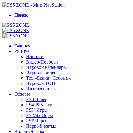
Поиск ↓
Главная
PS Live
Новости
Видео-Новости
Игровой календарь
Игровое видео
Тест-Драйв | События
Игровой ТОП
Интересности
Обзоры
PS3 Игры
PS4-PS5 Игры
PSN Игры
PS Vita Игры
PSP Игры
Первый взгляд
Видео-Обзоры