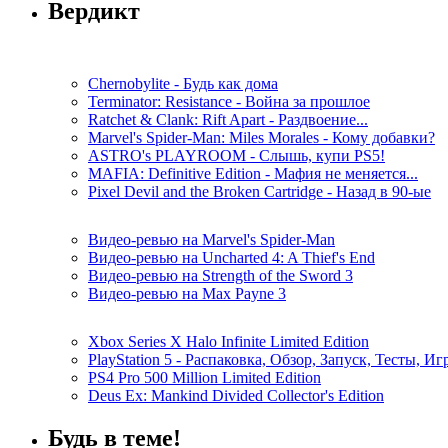
Вердикт
Chernobylite - Будь как дома
Terminator: Resistance - Война за прошлое
Ratchet & Clank: Rift Apart - Раздвоение...
Marvel's Spider-Man: Miles Morales - Кому добавки?
ASTRO's PLAYROOM - Слышь, купи PS5!
MAFIA: Definitive Edition - Мафия не меняется...
Pixel Devil and the Broken Cartridge - Назад в 90-ые
Видео-ревью на Marvel's Spider-Man
Видео-ревью на Uncharted 4: A Thief's End
Видео-ревью на Strength of the Sword 3
Видео-ревью на Max Payne 3
Xbox Series X Halo Infinite Limited Edition
PlayStation 5 - Распаковка, Обзор, Запуск, Тесты, И
PS4 Pro 500 Million Limited Edition
Deus Ex: Mankind Divided Collector's Edition
Будь в теме!