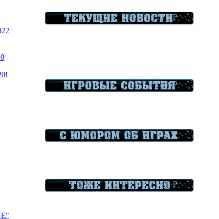
022
20
20!
VE"