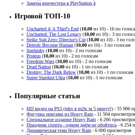
Замена винчестера в PlayStation 4
Игровой ТОП-10
Uncharted 4: A Thief's End
(
10,00
из 10) - 16 по голос
Uncharted: The Lost Legacy
(
10,00
из 10) - 3 по голос
Strike Suit Zero: Director's Cut
(
10,00
из 10) - 3 по гол
Detroit: Become Human
(
10,00
из 10) - 3 по голосам
Spelunky
(
10,00
из 10) - 2 по голосам
Proteus
(
10,00
из 10) - 2 по голосам
Freedom Wars
(
10,00
из 10) - 2 по голосам
Dead Nation
(
10,00
из 10) - 1 по голосам
Destiny: The Dark Below
(
10,00
из 10) - 1 по голосам
Super Stardust Ultra
(
10,00
из 10) - 1 по голосам
Популярные статьи
HD видео на PS3 (mkv в m2ts за 5 минут!)
- 55 906 
Фигурка оригами из Heavy Rain
- 11 504 просмотро
Специальное издание Heavy Rain
- 6 266 просмотро
Праздник спорта - одним днём не обойтись
- 6 254 
Динамическая тема Heavy Rain
- 6 000 просмотров