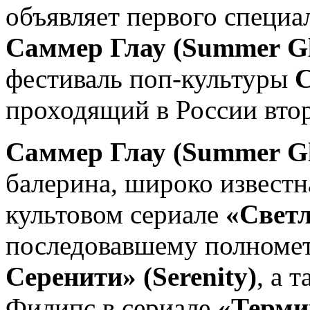
объявляет первого специа
Саммер Глау (
Summer
G
фестиваль поп-культуры
C
проходящий в России втор
Саммер Глау (
Summer
G
балерина, широко известн
культовом сериале
«Светл
последовавшему полном
Серенити» (
Serenity
)
, а 
Филипс в сериале
«Терми