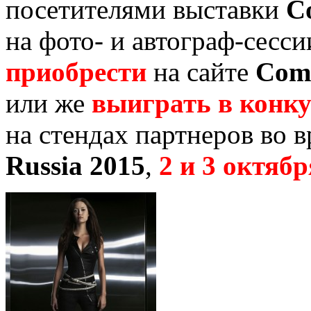
посетителями выставки
C
на фото- и автограф-сесси
приобрести
на сайте
Comi
или же
выиграть в конк
на стендах партнеров во 
Russia 2015
,
2 и 3 октябр