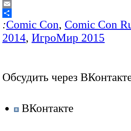
Odnoklassniki
Email
:
Comic Con
,
Comic Con Ru
Отправить
2014
,
ИгроМир 2015
Обсудить через ВКонтакт
ВКонтакте