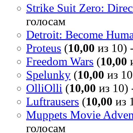
Strike Suit Zero: Direc
голосам
Detroit: Become Hum
Proteus
(
10,00
из 10) 
Freedom Wars
(
10,00
и
Spelunky
(
10,00
из 10
OlliOlli
(
10,00
из 10) 
Luftrausers
(
10,00
из 1
Muppets Movie Advent
голосам