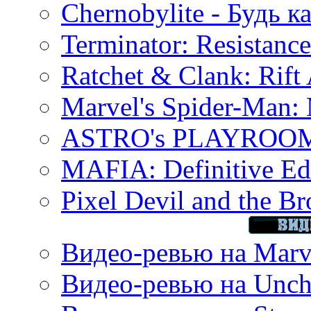
Chernobylite - Будь к
Terminator: Resistanc
Ratchet & Clank: Rift 
Marvel's Spider-Man:
ASTRO's PLAYROOM 
MAFIA: Definitive Edi
Pixel Devil and the B
Видео-ревью на Marve
Видео-ревью на Uncha