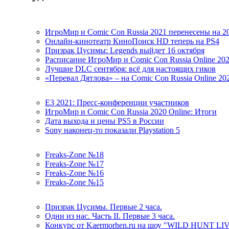
ИгроМир и Comic Con Russia 2021 перенесены на 2
Онлайн-кинотеатр КиноПоиск HD теперь на PS4
Призрак Цусимы: Legends выйдет 16 октября
Расписание ИгроМир и Comic Con Russia Online 20
Лучшие DLC сентября: всё для настоящих гиков
«Перевал Дятлова» – на Comic Con Russia Online 20
E3 2021: Пресс-конференции участников
ИгроМир и Comic Con Russia 2020 Online: Итоги
Дата выхода и цены PS5 в России
Sony наконец-то показали Playstation 5
Freaks-Zone №18
Freaks-Zone №17
Freaks-Zone №16
Freaks-Zone №15
Призрак Цусимы. Первые 2 часа.
Одни из нас. Часть II. Первые 3 часа.
Конкурс от Kaermorhen.ru на шоу "WILD HUNT LI