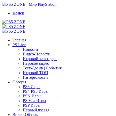
Поиск ↓
Главная
PS Live
Новости
Видео-Новости
Игровой календарь
Игровое видео
Тест-Драйв | События
Игровой ТОП
Интересности
Обзоры
PS3 Игры
PS4-PS5 Игры
PSN Игры
PS Vita Игры
PSP Игры
Первый взгляд
Видео-Обзоры