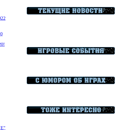
022
20
20!
VE"