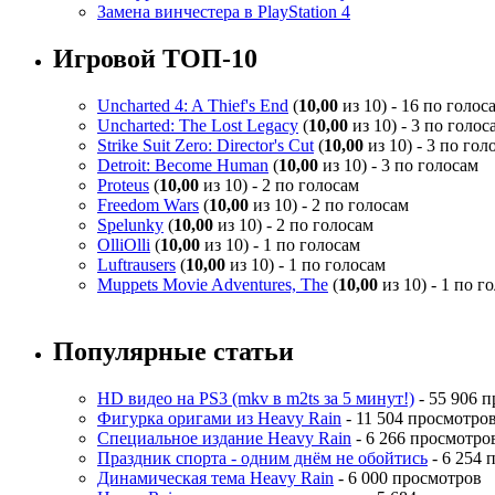
Замена винчестера в PlayStation 4
Игровой ТОП-10
Uncharted 4: A Thief's End
(
10,00
из 10) - 16 по голос
Uncharted: The Lost Legacy
(
10,00
из 10) - 3 по голос
Strike Suit Zero: Director's Cut
(
10,00
из 10) - 3 по гол
Detroit: Become Human
(
10,00
из 10) - 3 по голосам
Proteus
(
10,00
из 10) - 2 по голосам
Freedom Wars
(
10,00
из 10) - 2 по голосам
Spelunky
(
10,00
из 10) - 2 по голосам
OlliOlli
(
10,00
из 10) - 1 по голосам
Luftrausers
(
10,00
из 10) - 1 по голосам
Muppets Movie Adventures, The
(
10,00
из 10) - 1 по г
Популярные статьи
HD видео на PS3 (mkv в m2ts за 5 минут!)
- 55 906 
Фигурка оригами из Heavy Rain
- 11 504 просмотро
Специальное издание Heavy Rain
- 6 266 просмотро
Праздник спорта - одним днём не обойтись
- 6 254 
Динамическая тема Heavy Rain
- 6 000 просмотров