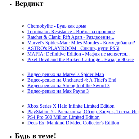
Вердикт
Chernobylite - Будь как дома
Terminator: Resistance - Война за прошлое
Ratchet & Clank: Rift Apart - Раздвоение...
Marvel's Spider-Man: Miles Morales - Кому добавки?
ASTRO's PLAYROOM - Слышь, купи PS5!
MAFIA: Definitive Edition - Мафия не меняется...
Pixel Devil and the Broken Cartridge - Назад в 90-ые
Видео-ревью на Marvel's Spider-Man
Видео-ревью на Uncharted 4: A Thief's End
Видео-ревью на Strength of the Sword 3
Видео-ревью на Max Payne 3
Xbox Series X Halo Infinite Limited Edition
PlayStation 5 - Распаковка, Обзор, Запуск, Тесты, И
PS4 Pro 500 Million Limited Edition
Deus Ex: Mankind Divided Collector's Edition
Будь в теме!