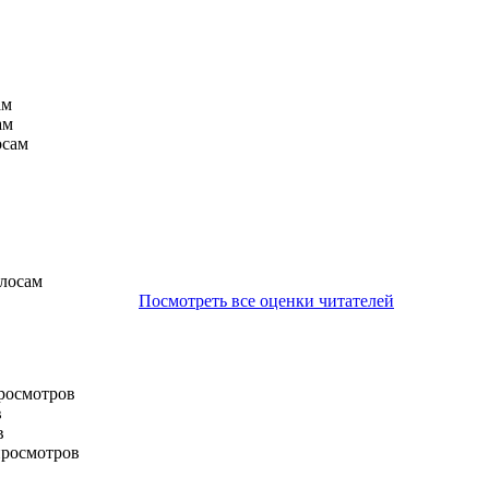
ам
ам
осам
олосам
Посмотреть все оценки читателей
просмотров
в
в
просмотров