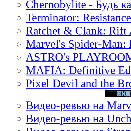
Chernobylite - Будь к
Terminator: Resistanc
Ratchet & Clank: Rift 
Marvel's Spider-Man:
ASTRO's PLAYROOM 
MAFIA: Definitive Edi
Pixel Devil and the B
Видео-ревью на Marve
Видео-ревью на Uncha