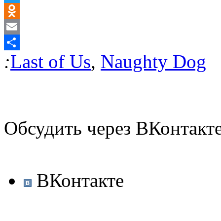
Twitter
Odnoklassniki
Email
:
Last of Us
,
Naughty Dog
Отправить
Обсудить через ВКонтакт
ВКонтакте