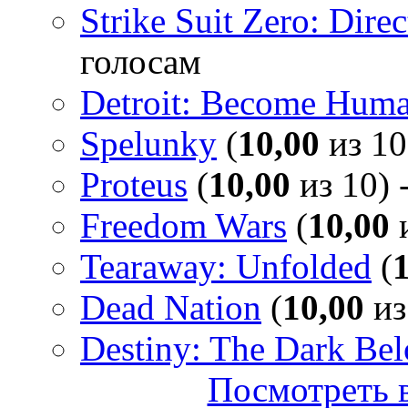
Strike Suit Zero: Direc
голосам
Detroit: Become Hum
Spelunky
(
10,00
из 10
Proteus
(
10,00
из 10) 
Freedom Wars
(
10,00
и
Tearaway: Unfolded
(
Dead Nation
(
10,00
из
Destiny: The Dark Be
Посмотреть в