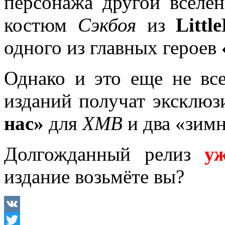
персонажа другой вселе
костюм
Сэкбоя
из
Littl
одного из главных героев
Однако и это еще не вс
изданий получат эксклюз
нас»
для
XMB
и два «зимн
Долгожданный релиз
у
издание возьмёте вы?
VK