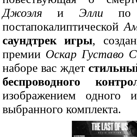
Джоэля
и
Элли
по з
постапокалиптической
Ам
саундтрек игры
, созда
премии
Оскар Густаво С
наборе вас ждет
стильны
беспроводного конт
изображением одного и
выбранного комплекта.