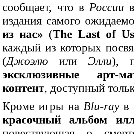
сообщает, что в
России
в
издания самого ожидаем
из нас»
(
The Last of U
каждый из которых посвя
(
Джоэлю
или
Элли
), 
эксклюзивные арт-ма
контент
, доступный тольк
Кроме игры на
Blu-ray
в 
красочный альбом ил
повествующая о смерт