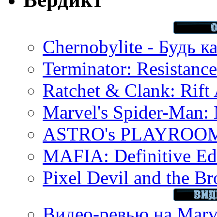
Chernobylite - Будь к
Terminator: Resistanc
Ratchet & Clank: Rift 
Marvel's Spider-Man:
ASTRO's PLAYROOM 
MAFIA: Definitive Edi
Pixel Devil and the B
Видео-ревью на Marve