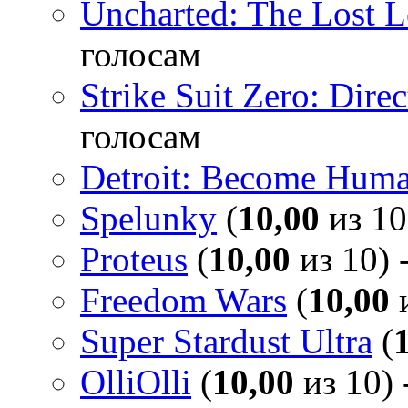
Uncharted: The Lost 
голосам
Strike Suit Zero: Direc
голосам
Detroit: Become Hum
Spelunky
(
10,00
из 10
Proteus
(
10,00
из 10) 
Freedom Wars
(
10,00
и
Super Stardust Ultra
(
OlliOlli
(
10,00
из 10) 