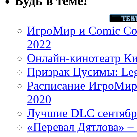
Будь в теме!
ИгроМир и Comic Con
2022
Онлайн-кинотеатр К
Призрак Цусимы: Leg
Расписание ИгроМир 
2020
Лучшие DLC сентября
«Перевал Дятлова» – 