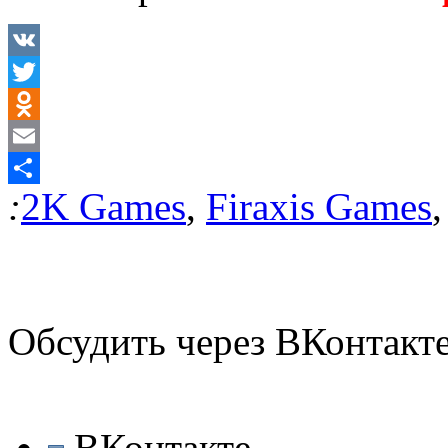
VK
Twitter
Odnoklassniki
Email
:
2K Games
,
Firaxis Games
Отправить
Обсудить через ВКонтакт
ВКонтакте