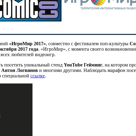
ений
«ИгроМир 2017»
, совместно с фестивалем поп-культуры
Co
 октября 2017 года
. «ИгроМир», с момента своего возникновения
всех любителей видеоигр.
ть посетить уникальный стенд
YouTube
Гейминг
, на котором п
, Антон Логвинов
и многими другими. Наблюдать марафон посет
о специальной
ссылке
.