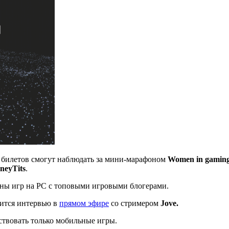
IP билетов смогут наблюдать за мини-марафоном
Women in
g
amin
neyTits
.
фоны игр на PC с топовыми игровыми блогерами.
тоится интервью в
прямом эфире
со стримером
Jove.
аствовать только мобильные игры.