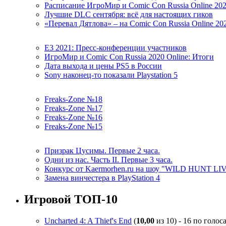
Расписание ИгроМир и Comic Con Russia Online 20
Лучшие DLC сентября: всё для настоящих гиков
«Перевал Дятлова» – на Comic Con Russia Online 20
E3 2021: Пресс-конференции участников
ИгроМир и Comic Con Russia 2020 Online: Итоги
Дата выхода и цены PS5 в России
Sony наконец-то показали Playstation 5
Freaks-Zone №18
Freaks-Zone №17
Freaks-Zone №16
Freaks-Zone №15
Призрак Цусимы. Первые 2 часа.
Одни из нас. Часть II. Первые 3 часа.
Конкурс от Kaermorhen.ru на шоу "WILD HUNT LI
Замена винчестера в PlayStation 4
Игровой ТОП-10
Uncharted 4: A Thief's End
(
10,00
из 10) - 16 по голос