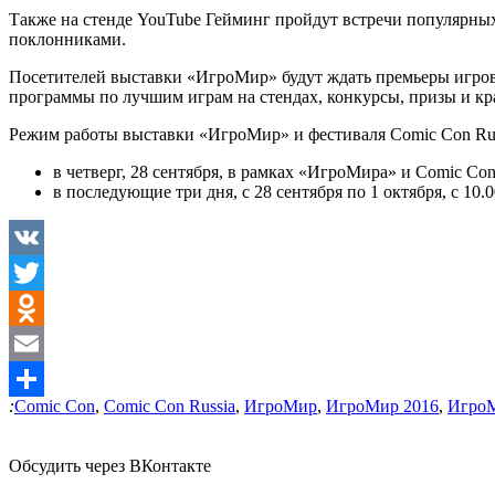
Также на стенде YouTube Гейминг пройдут встречи популярных
поклонниками.
Посетителей выставки «ИгроМир» будут ждать премьеры игров
программы по лучшим играм на стендах, конкурсы, призы и к
Режим работы выставки «ИгроМир» и фестиваля Comic Con Rus
в четверг, 28 сентября, в рамках «ИгроМира» и Comic Con 
в последующие три дня, с 28 сентября по 1 октября, с 10
VK
Twitter
Odnoklassniki
Email
:
Comic Con
,
Comic Con Russia
,
ИгроМир
,
ИгроМир 2016
,
ИгроМ
Отправить
Обсудить через ВКонтакте