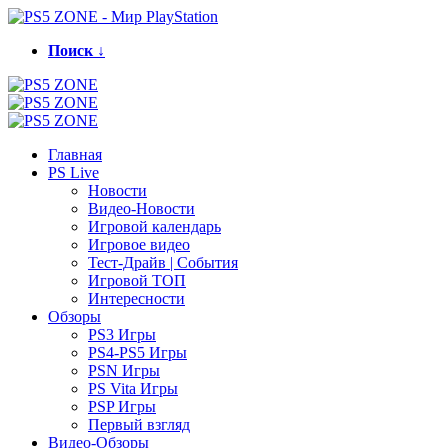
Поиск ↓
Главная
PS Live
Новости
Видео-Новости
Игровой календарь
Игровое видео
Тест-Драйв | События
Игровой ТОП
Интересности
Обзоры
PS3 Игры
PS4-PS5 Игры
PSN Игры
PS Vita Игры
PSP Игры
Первый взгляд
Видео-Обзоры