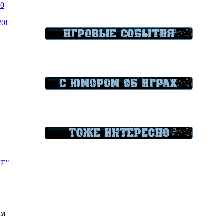
20
20!
VE"
ам