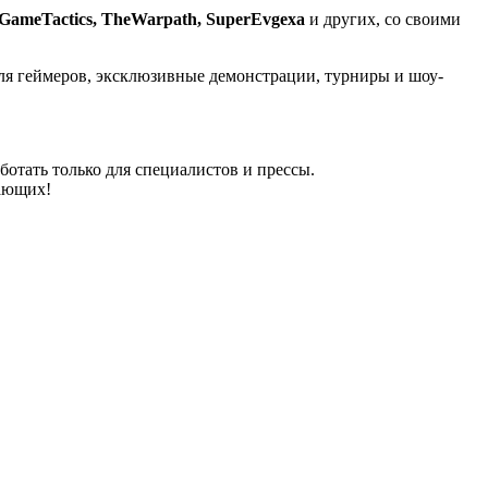
sGameTactics, TheWarpath, SuperEvgexa
и других, со своими
ля геймеров, эксклюзивные демонстрации, турниры и шоу-
аботать только для специалистов и прессы.
лающих!