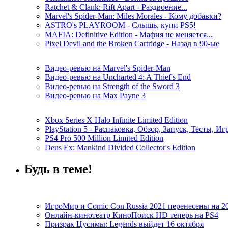
Ratchet & Clank: Rift Apart - Раздвоение...
Marvel's Spider-Man: Miles Morales - Кому добавки?
ASTRO's PLAYROOM - Слышь, купи PS5!
MAFIA: Definitive Edition - Мафия не меняется...
Pixel Devil and the Broken Cartridge - Назад в 90-ые
Видео-ревью на Marvel's Spider-Man
Видео-ревью на Uncharted 4: A Thief's End
Видео-ревью на Strength of the Sword 3
Видео-ревью на Max Payne 3
Xbox Series X Halo Infinite Limited Edition
PlayStation 5 - Распаковка, Обзор, Запуск, Тесты, И
PS4 Pro 500 Million Limited Edition
Deus Ex: Mankind Divided Collector's Edition
Будь в теме!
ИгроМир и Comic Con Russia 2021 перенесены на 2
Онлайн-кинотеатр КиноПоиск HD теперь на PS4
Призрак Цусимы: Legends выйдет 16 октября