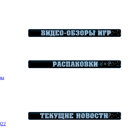
гры
022