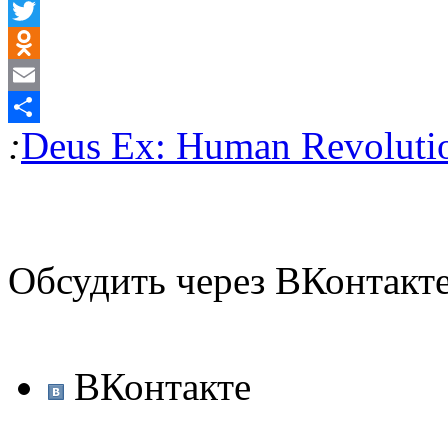
VK
Twitter
Odnoklassniki
Email
:
Deus Ex: Human Revoluti
Отправить
Обсудить через ВКонтакт
ВКонтакте