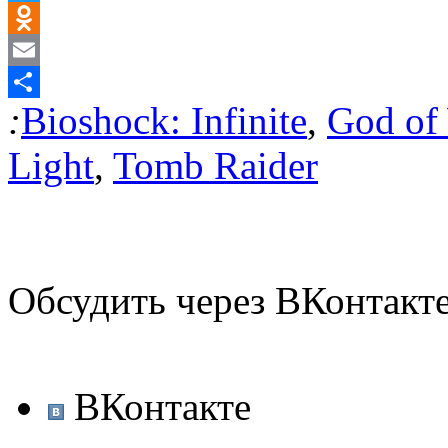
Twitter
Odnoklassniki
Email
:
Bioshock: Infinite
,
God of
Отправить
Light
,
Tomb Raider
Обсудить через ВКонтакт
ВКонтакте