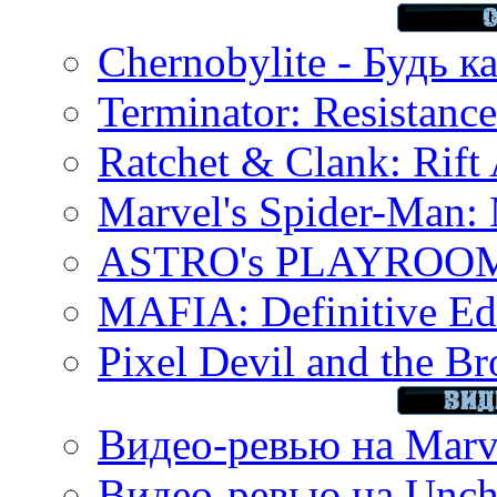
Chernobylite - Будь к
Terminator: Resistanc
Ratchet & Clank: Rift 
Marvel's Spider-Man:
ASTRO's PLAYROOM 
MAFIA: Definitive Edi
Pixel Devil and the B
Видео-ревью на Marve
Видео-ревью на Uncha