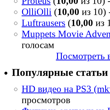
Proteus
(
10,00
из 10) 
OlliOlli
(
10,00
из 10) 
Luftrausers
(
10,00
из 1
Muppets Movie Advent
голосам
Посмотреть в
Популярные статьи
HD видео на PS3 (mkv
просмотров