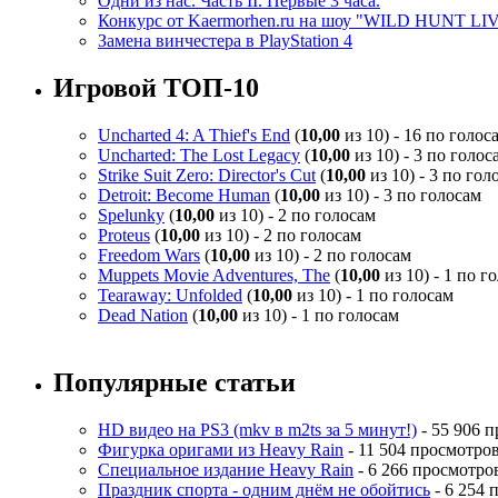
Одни из нас. Часть II. Первые 3 часа.
Конкурс от Kaermorhen.ru на шоу "WILD HUNT LI
Замена винчестера в PlayStation 4
Игровой ТОП-10
Uncharted 4: A Thief's End
(
10,00
из 10) - 16 по голос
Uncharted: The Lost Legacy
(
10,00
из 10) - 3 по голос
Strike Suit Zero: Director's Cut
(
10,00
из 10) - 3 по гол
Detroit: Become Human
(
10,00
из 10) - 3 по голосам
Spelunky
(
10,00
из 10) - 2 по голосам
Proteus
(
10,00
из 10) - 2 по голосам
Freedom Wars
(
10,00
из 10) - 2 по голосам
Muppets Movie Adventures, The
(
10,00
из 10) - 1 по г
Tearaway: Unfolded
(
10,00
из 10) - 1 по голосам
Dead Nation
(
10,00
из 10) - 1 по голосам
Популярные статьи
HD видео на PS3 (mkv в m2ts за 5 минут!)
- 55 906 
Фигурка оригами из Heavy Rain
- 11 504 просмотро
Специальное издание Heavy Rain
- 6 266 просмотро
Праздник спорта - одним днём не обойтись
- 6 254 