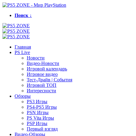
Поиск ↓
Главная
PS Live
Новости
Видео-Новости
Игровой календарь
Игровое видео
Тест-Драйв | События
Игровой ТОП
Интересности
Обзоры
PS3 Игры
PS4-PS5 Игры
PSN Игры
PS Vita Игры
PSP Игры
Первый взгляд
Видео-Обзоры