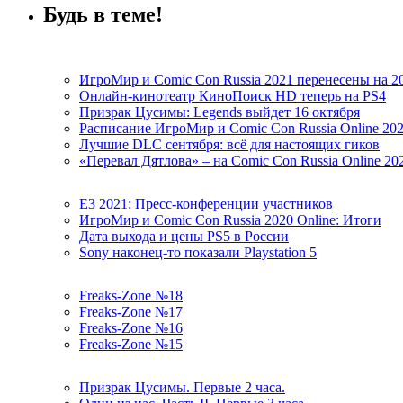
Будь в теме!
ИгроМир и Comic Con Russia 2021 перенесены на 2
Онлайн-кинотеатр КиноПоиск HD теперь на PS4
Призрак Цусимы: Legends выйдет 16 октября
Расписание ИгроМир и Comic Con Russia Online 20
Лучшие DLC сентября: всё для настоящих гиков
«Перевал Дятлова» – на Comic Con Russia Online 20
E3 2021: Пресс-конференции участников
ИгроМир и Comic Con Russia 2020 Online: Итоги
Дата выхода и цены PS5 в России
Sony наконец-то показали Playstation 5
Freaks-Zone №18
Freaks-Zone №17
Freaks-Zone №16
Freaks-Zone №15
Призрак Цусимы. Первые 2 часа.