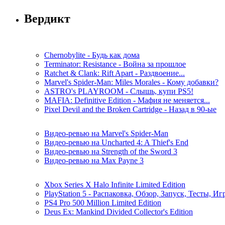
Вердикт
Chernobylite - Будь как дома
Terminator: Resistance - Война за прошлое
Ratchet & Clank: Rift Apart - Раздвоение...
Marvel's Spider-Man: Miles Morales - Кому добавки?
ASTRO's PLAYROOM - Слышь, купи PS5!
MAFIA: Definitive Edition - Мафия не меняется...
Pixel Devil and the Broken Cartridge - Назад в 90-ые
Видео-ревью на Marvel's Spider-Man
Видео-ревью на Uncharted 4: A Thief's End
Видео-ревью на Strength of the Sword 3
Видео-ревью на Max Payne 3
Xbox Series X Halo Infinite Limited Edition
PlayStation 5 - Распаковка, Обзор, Запуск, Тесты, И
PS4 Pro 500 Million Limited Edition
Deus Ex: Mankind Divided Collector's Edition