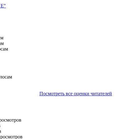
VE"
ам
ам
осам
олосам
Посмотреть все оценки читателей
просмотров
в
в
просмотров