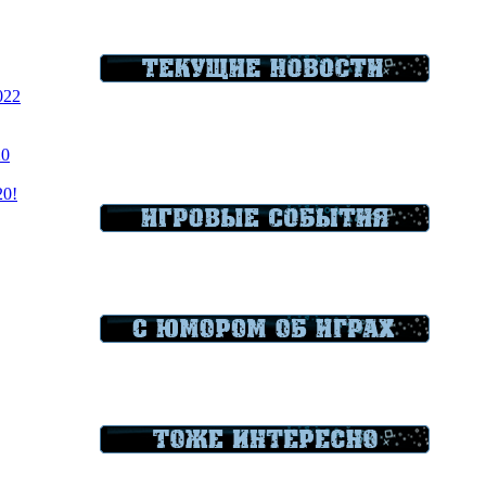
022
20
20!