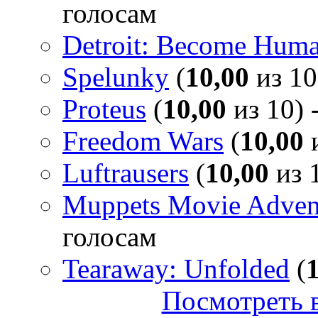
голосам
Detroit: Become Hum
Spelunky
(
10,00
из 10
Proteus
(
10,00
из 10) 
Freedom Wars
(
10,00
и
Luftrausers
(
10,00
из 1
Muppets Movie Advent
голосам
Tearaway: Unfolded
(
Посмотреть в