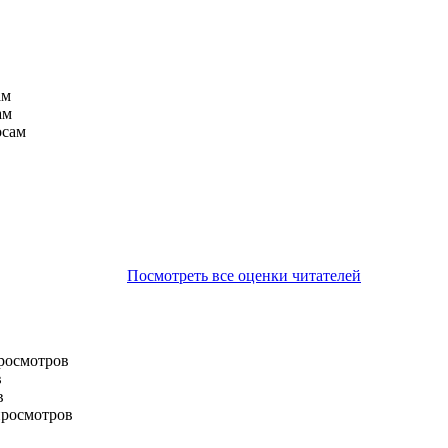
ам
ам
осам
Посмотреть все оценки читателей
просмотров
в
в
просмотров