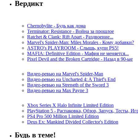
Вердикт
Chernobylite - Будь как дома
Terminator: Resistance - Война за прошлое
Ratchet & Clank: Rift Apart - Раздвоение...
Marvel's Spider-Man: Miles Morales - Кому добавки?
ASTRO's PLAYROOM - Слышь, купи PS5!
MAFIA: Definitive Edition - Мафия не меняется...
Pixel Devil and the Broken Cartridge - Назад в 90-ые
Видео-ревью на Marvel's Spider-Man
Видео-ревью на Uncharted 4: A Thief's End
Видео-ревью на Strength of the Sword 3
Видео-ревью на Max Payne 3
Xbox Series X Halo Infinite Limited Edition
PlayStation 5 - Распаковка, Обзор, Запуск, Тесты, И
PS4 Pro 500 Million Limited Edition
Deus Ex: Mankind Divided Collector's Edition
Будь в теме!