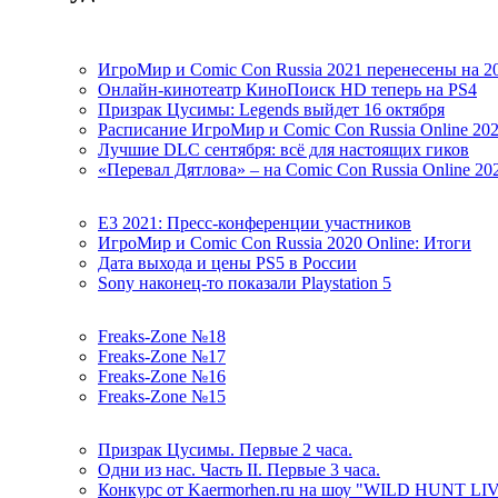
ИгроМир и Comic Con Russia 2021 перенесены на 2
Онлайн-кинотеатр КиноПоиск HD теперь на PS4
Призрак Цусимы: Legends выйдет 16 октября
Расписание ИгроМир и Comic Con Russia Online 20
Лучшие DLC сентября: всё для настоящих гиков
«Перевал Дятлова» – на Comic Con Russia Online 20
E3 2021: Пресс-конференции участников
ИгроМир и Comic Con Russia 2020 Online: Итоги
Дата выхода и цены PS5 в России
Sony наконец-то показали Playstation 5
Freaks-Zone №18
Freaks-Zone №17
Freaks-Zone №16
Freaks-Zone №15
Призрак Цусимы. Первые 2 часа.
Одни из нас. Часть II. Первые 3 часа.
Конкурс от Kaermorhen.ru на шоу "WILD HUNT LI