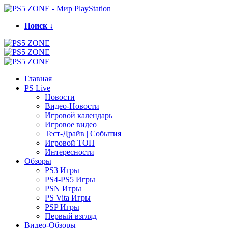
Поиск ↓
Главная
PS Live
Новости
Видео-Новости
Игровой календарь
Игровое видео
Тест-Драйв | События
Игровой ТОП
Интересности
Обзоры
PS3 Игры
PS4-PS5 Игры
PSN Игры
PS Vita Игры
PSP Игры
Первый взгляд
Видео-Обзоры