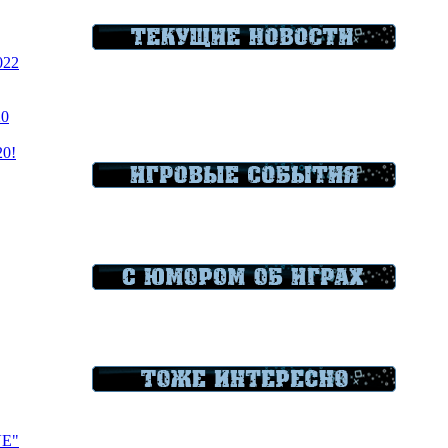
022
20
20!
VE"