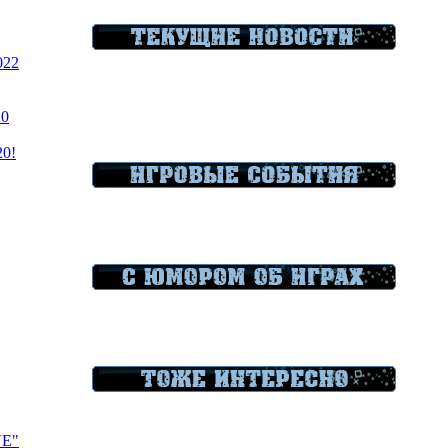
022
20
20!
VE"