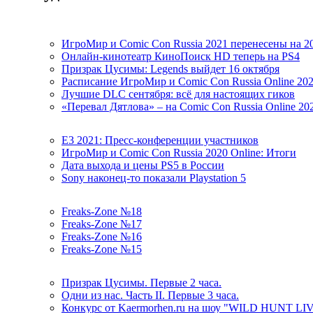
ИгроМир и Comic Con Russia 2021 перенесены на 2
Онлайн-кинотеатр КиноПоиск HD теперь на PS4
Призрак Цусимы: Legends выйдет 16 октября
Расписание ИгроМир и Comic Con Russia Online 20
Лучшие DLC сентября: всё для настоящих гиков
«Перевал Дятлова» – на Comic Con Russia Online 20
E3 2021: Пресс-конференции участников
ИгроМир и Comic Con Russia 2020 Online: Итоги
Дата выхода и цены PS5 в России
Sony наконец-то показали Playstation 5
Freaks-Zone №18
Freaks-Zone №17
Freaks-Zone №16
Freaks-Zone №15
Призрак Цусимы. Первые 2 часа.
Одни из нас. Часть II. Первые 3 часа.
Конкурс от Kaermorhen.ru на шоу "WILD HUNT LI