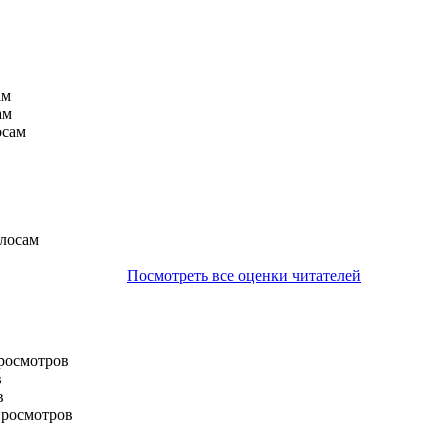
ам
ам
осам
олосам
Посмотреть все оценки читателей
просмотров
в
в
просмотров