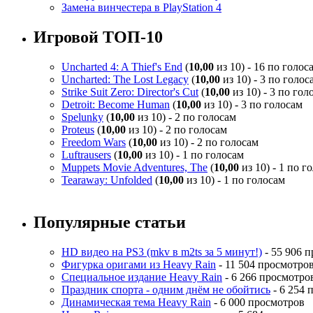
Замена винчестера в PlayStation 4
Игровой ТОП-10
Uncharted 4: A Thief's End
(
10,00
из 10) - 16 по голос
Uncharted: The Lost Legacy
(
10,00
из 10) - 3 по голос
Strike Suit Zero: Director's Cut
(
10,00
из 10) - 3 по гол
Detroit: Become Human
(
10,00
из 10) - 3 по голосам
Spelunky
(
10,00
из 10) - 2 по голосам
Proteus
(
10,00
из 10) - 2 по голосам
Freedom Wars
(
10,00
из 10) - 2 по голосам
Luftrausers
(
10,00
из 10) - 1 по голосам
Muppets Movie Adventures, The
(
10,00
из 10) - 1 по г
Tearaway: Unfolded
(
10,00
из 10) - 1 по голосам
Популярные статьи
HD видео на PS3 (mkv в m2ts за 5 минут!)
- 55 906 
Фигурка оригами из Heavy Rain
- 11 504 просмотро
Специальное издание Heavy Rain
- 6 266 просмотро
Праздник спорта - одним днём не обойтись
- 6 254 
Динамическая тема Heavy Rain
- 6 000 просмотров