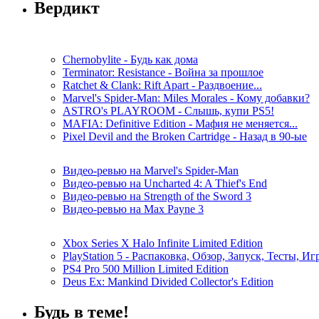
Вердикт
Chernobylite - Будь как дома
Terminator: Resistance - Война за прошлое
Ratchet & Clank: Rift Apart - Раздвоение...
Marvel's Spider-Man: Miles Morales - Кому добавки?
ASTRO's PLAYROOM - Слышь, купи PS5!
MAFIA: Definitive Edition - Мафия не меняется...
Pixel Devil and the Broken Cartridge - Назад в 90-ые
Видео-ревью на Marvel's Spider-Man
Видео-ревью на Uncharted 4: A Thief's End
Видео-ревью на Strength of the Sword 3
Видео-ревью на Max Payne 3
Xbox Series X Halo Infinite Limited Edition
PlayStation 5 - Распаковка, Обзор, Запуск, Тесты, И
PS4 Pro 500 Million Limited Edition
Deus Ex: Mankind Divided Collector's Edition
Будь в теме!