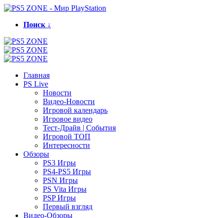
Поиск ↓
Главная
PS Live
Новости
Видео-Новости
Игровой календарь
Игровое видео
Тест-Драйв | События
Игровой ТОП
Интересности
Обзоры
PS3 Игры
PS4-PS5 Игры
PSN Игры
PS Vita Игры
PSP Игры
Первый взгляд
Видео-Обзоры