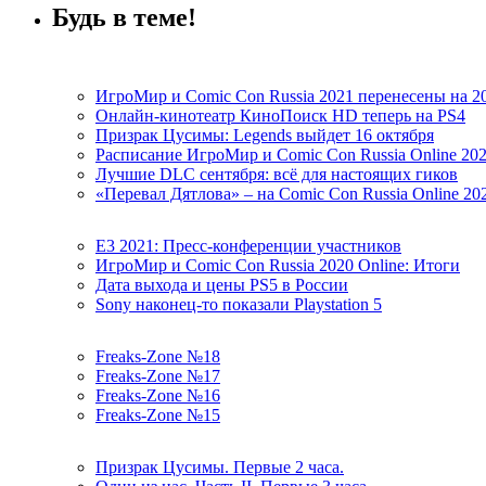
Будь в теме!
ИгроМир и Comic Con Russia 2021 перенесены на 2
Онлайн-кинотеатр КиноПоиск HD теперь на PS4
Призрак Цусимы: Legends выйдет 16 октября
Расписание ИгроМир и Comic Con Russia Online 20
Лучшие DLC сентября: всё для настоящих гиков
«Перевал Дятлова» – на Comic Con Russia Online 20
E3 2021: Пресс-конференции участников
ИгроМир и Comic Con Russia 2020 Online: Итоги
Дата выхода и цены PS5 в России
Sony наконец-то показали Playstation 5
Freaks-Zone №18
Freaks-Zone №17
Freaks-Zone №16
Freaks-Zone №15
Призрак Цусимы. Первые 2 часа.