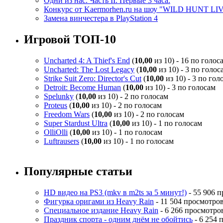
Одни из нас. Часть II. Первые 3 часа.
Конкурс от Kaermorhen.ru на шоу "WILD HUNT LI
Замена винчестера в PlayStation 4
Игровой ТОП-10
Uncharted 4: A Thief's End
(
10,00
из 10) - 16 по голос
Uncharted: The Lost Legacy
(
10,00
из 10) - 3 по голос
Strike Suit Zero: Director's Cut
(
10,00
из 10) - 3 по гол
Detroit: Become Human
(
10,00
из 10) - 3 по голосам
Spelunky
(
10,00
из 10) - 2 по голосам
Proteus
(
10,00
из 10) - 2 по голосам
Freedom Wars
(
10,00
из 10) - 2 по голосам
Super Stardust Ultra
(
10,00
из 10) - 1 по голосам
OlliOlli
(
10,00
из 10) - 1 по голосам
Luftrausers
(
10,00
из 10) - 1 по голосам
Популярные статьи
HD видео на PS3 (mkv в m2ts за 5 минут!)
- 55 906 
Фигурка оригами из Heavy Rain
- 11 504 просмотро
Специальное издание Heavy Rain
- 6 266 просмотро
Праздник спорта - одним днём не обойтись
- 6 254 