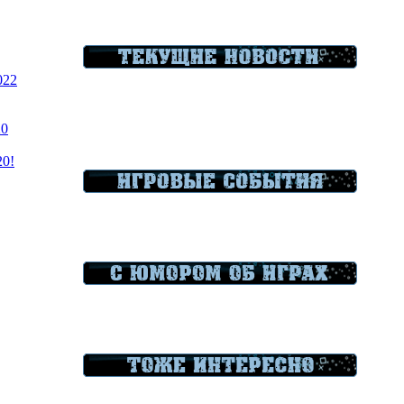
022
20
20!