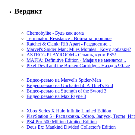
Вердикт
Chernobylite - Будь как дома
Terminator: Resistance - Война за прошлое
Ratchet & Clank: Rift Apart - Раздвоение...
Marvel's Spider-Man: Miles Morales - Кому добавки?
ASTRO's PLAYROOM - Слышь, купи PS5!
MAFIA: Definitive Edition - Мафия не меняется...
Pixel Devil and the Broken Cartridge - Назад в 90-ые
Видео-ревью на Marvel's Spider-Man
Видео-ревью на Uncharted 4: A Thief's End
Видео-ревью на Strength of the Sword 3
Видео-ревью на Max Payne 3
Xbox Series X Halo Infinite Limited Edition
PlayStation 5 - Распаковка, Обзор, Запуск, Тесты, И
PS4 Pro 500 Million Limited Edition
Deus Ex: Mankind Divided Collector's Edition