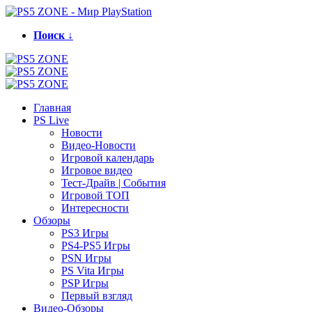
Поиск ↓
Главная
PS Live
Новости
Видео-Новости
Игровой календарь
Игровое видео
Тест-Драйв | События
Игровой ТОП
Интересности
Обзоры
PS3 Игры
PS4-PS5 Игры
PSN Игры
PS Vita Игры
PSP Игры
Первый взгляд
Видео-Обзоры