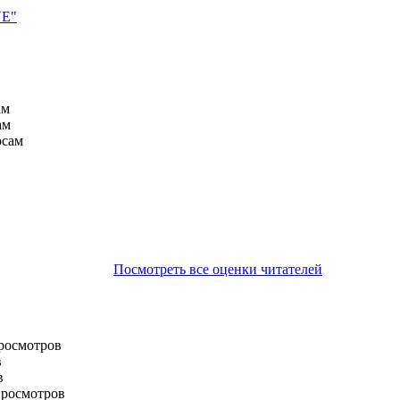
VE"
ам
ам
осам
Посмотреть все оценки читателей
просмотров
в
в
просмотров