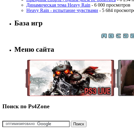
Динамическая тема Heavy Rain
- 6 000 просмотров
Heavy Rain - испытание чувствами
- 5 684 просмотр
База игр
Меню сайта
Поиск по Ps4Zone