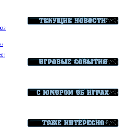
022
20
20!