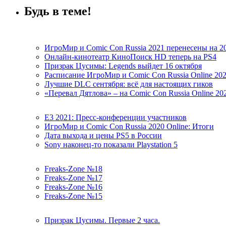
Будь в теме!
ИгроМир и Comic Con Russia 2021 перенесены на 2
Онлайн-кинотеатр КиноПоиск HD теперь на PS4
Призрак Цусимы: Legends выйдет 16 октября
Расписание ИгроМир и Comic Con Russia Online 20
Лучшие DLC сентября: всё для настоящих гиков
«Перевал Дятлова» – на Comic Con Russia Online 20
E3 2021: Пресс-конференции участников
ИгроМир и Comic Con Russia 2020 Online: Итоги
Дата выхода и цены PS5 в России
Sony наконец-то показали Playstation 5
Freaks-Zone №18
Freaks-Zone №17
Freaks-Zone №16
Freaks-Zone №15
Призрак Цусимы. Первые 2 часа.