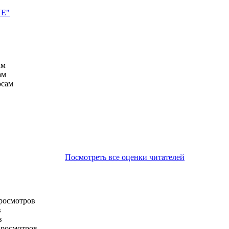
VE"
ам
ам
осам
Посмотреть все оценки читателей
просмотров
в
в
просмотров