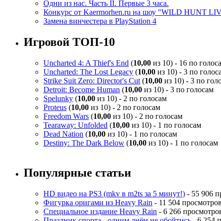
Одни из нас. Часть II. Первые 3 часа.
Конкурс от Kaermorhen.ru на шоу "WILD HUNT LI
Замена винчестера в PlayStation 4
Игровой ТОП-10
Uncharted 4: A Thief's End
(
10,00
из 10) - 16 по голос
Uncharted: The Lost Legacy
(
10,00
из 10) - 3 по голос
Strike Suit Zero: Director's Cut
(
10,00
из 10) - 3 по гол
Detroit: Become Human
(
10,00
из 10) - 3 по голосам
Spelunky
(
10,00
из 10) - 2 по голосам
Proteus
(
10,00
из 10) - 2 по голосам
Freedom Wars
(
10,00
из 10) - 2 по голосам
Tearaway: Unfolded
(
10,00
из 10) - 1 по голосам
Dead Nation
(
10,00
из 10) - 1 по голосам
Destiny: The Dark Below
(
10,00
из 10) - 1 по голосам
Популярные статьи
HD видео на PS3 (mkv в m2ts за 5 минут!)
- 55 906 
Фигурка оригами из Heavy Rain
- 11 504 просмотро
Специальное издание Heavy Rain
- 6 266 просмотро
Праздник спорта - одним днём не обойтись
- 6 254 