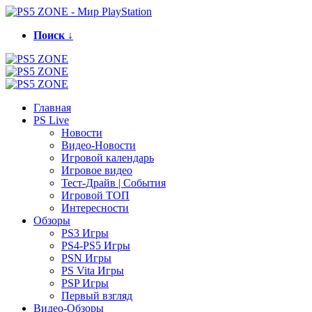
Поиск ↓
Главная
PS Live
Новости
Видео-Новости
Игровой календарь
Игровое видео
Тест-Драйв | События
Игровой ТОП
Интересности
Обзоры
PS3 Игры
PS4-PS5 Игры
PSN Игры
PS Vita Игры
PSP Игры
Первый взгляд
Видео-Обзоры