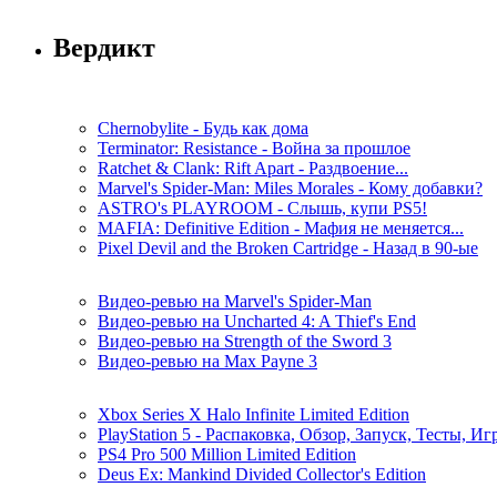
Вердикт
Chernobylite - Будь как дома
Terminator: Resistance - Война за прошлое
Ratchet & Clank: Rift Apart - Раздвоение...
Marvel's Spider-Man: Miles Morales - Кому добавки?
ASTRO's PLAYROOM - Слышь, купи PS5!
MAFIA: Definitive Edition - Мафия не меняется...
Pixel Devil and the Broken Cartridge - Назад в 90-ые
Видео-ревью на Marvel's Spider-Man
Видео-ревью на Uncharted 4: A Thief's End
Видео-ревью на Strength of the Sword 3
Видео-ревью на Max Payne 3
Xbox Series X Halo Infinite Limited Edition
PlayStation 5 - Распаковка, Обзор, Запуск, Тесты, И
PS4 Pro 500 Million Limited Edition
Deus Ex: Mankind Divided Collector's Edition