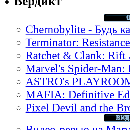
Вердикт
Chernobylite - Будь к
Terminator: Resistanc
Ratchet & Clank: Rift 
Marvel's Spider-Man:
ASTRO's PLAYROOM 
MAFIA: Definitive Edi
Pixel Devil and the B
Видео-ревью на Marve