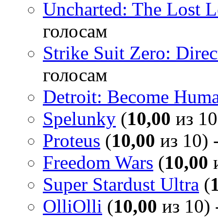
Uncharted: The Lost 
голосам
Strike Suit Zero: Direc
голосам
Detroit: Become Hum
Spelunky
(
10,00
из 10
Proteus
(
10,00
из 10) 
Freedom Wars
(
10,00
и
Super Stardust Ultra
(
OlliOlli
(
10,00
из 10) 