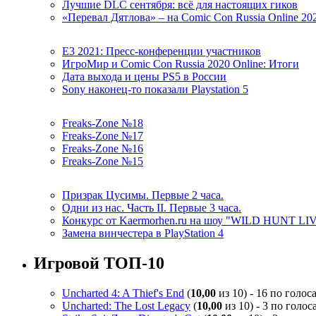
Лучшие DLC сентября: всё для настоящих гиков
«Перевал Дятлова» – на Comic Con Russia Online 20
E3 2021: Пресс-конференции участников
ИгроМир и Comic Con Russia 2020 Online: Итоги
Дата выхода и цены PS5 в России
Sony наконец-то показали Playstation 5
Freaks-Zone №18
Freaks-Zone №17
Freaks-Zone №16
Freaks-Zone №15
Призрак Цусимы. Первые 2 часа.
Одни из нас. Часть II. Первые 3 часа.
Конкурс от Kaermorhen.ru на шоу "WILD HUNT LI
Замена винчестера в PlayStation 4
Игровой ТОП-10
Uncharted 4: A Thief's End
(
10,00
из 10) - 16 по голос
Uncharted: The Lost Legacy
(
10,00
из 10) - 3 по голос