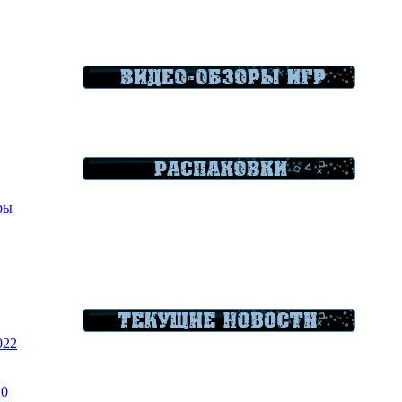
гры
022
20