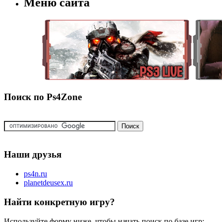
Меню сайта
Поиск по Ps4Zone
Наши друзья
ps4n.ru
planetdeusex.ru
Найти конкретную игру?
Используйте форму ниже, чтобы начать поиск по базе игр: