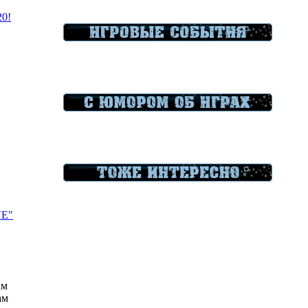
20!
VE"
ам
ам