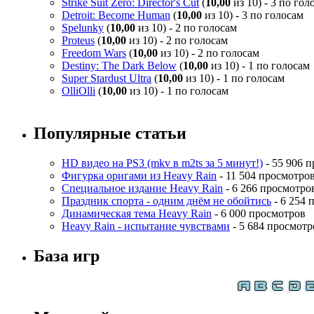
Strike Suit Zero: Director's Cut
(
10,00
из 10) - 3 по гол
Detroit: Become Human
(
10,00
из 10) - 3 по голосам
Spelunky
(
10,00
из 10) - 2 по голосам
Proteus
(
10,00
из 10) - 2 по голосам
Freedom Wars
(
10,00
из 10) - 2 по голосам
Destiny: The Dark Below
(
10,00
из 10) - 1 по голосам
Super Stardust Ultra
(
10,00
из 10) - 1 по голосам
OlliOlli
(
10,00
из 10) - 1 по голосам
Популярные статьи
HD видео на PS3 (mkv в m2ts за 5 минут!)
- 55 906 
Фигурка оригами из Heavy Rain
- 11 504 просмотро
Специальное издание Heavy Rain
- 6 266 просмотро
Праздник спорта - одним днём не обойтись
- 6 254 
Динамическая тема Heavy Rain
- 6 000 просмотров
Heavy Rain - испытание чувствами
- 5 684 просмотр
База игр