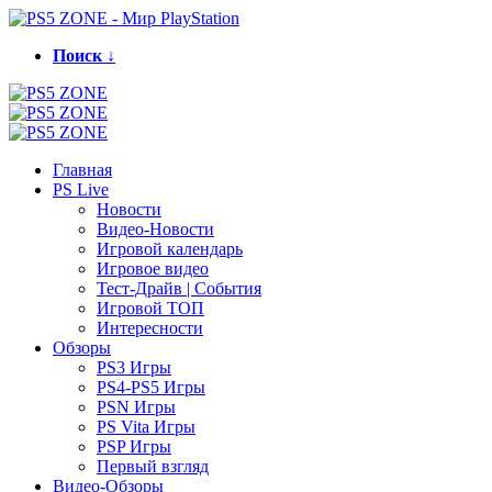
Поиск ↓
Главная
PS Live
Новости
Видео-Новости
Игровой календарь
Игровое видео
Тест-Драйв | События
Игровой ТОП
Интересности
Обзоры
PS3 Игры
PS4-PS5 Игры
PSN Игры
PS Vita Игры
PSP Игры
Первый взгляд
Видео-Обзоры