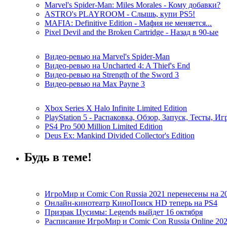
Marvel's Spider-Man: Miles Morales - Кому добавки?
ASTRO's PLAYROOM - Слышь, купи PS5!
MAFIA: Definitive Edition - Мафия не меняется...
Pixel Devil and the Broken Cartridge - Назад в 90-ые
Видео-ревью на Marvel's Spider-Man
Видео-ревью на Uncharted 4: A Thief's End
Видео-ревью на Strength of the Sword 3
Видео-ревью на Max Payne 3
Xbox Series X Halo Infinite Limited Edition
PlayStation 5 - Распаковка, Обзор, Запуск, Тесты, И
PS4 Pro 500 Million Limited Edition
Deus Ex: Mankind Divided Collector's Edition
Будь в теме!
ИгроМир и Comic Con Russia 2021 перенесены на 2
Онлайн-кинотеатр КиноПоиск HD теперь на PS4
Призрак Цусимы: Legends выйдет 16 октября
Расписание ИгроМир и Comic Con Russia Online 20