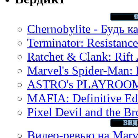
Chernobylite - Будь к
Terminator: Resistanc
Ratchet & Clank: Rift 
Marvel's Spider-Man:
ASTRO's PLAYROOM 
MAFIA: Definitive Edi
Pixel Devil and the B
Видео-ревью на Marve