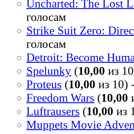
Uncharted: The Lost 
голосам
Strike Suit Zero: Direc
голосам
Detroit: Become Hum
Spelunky
(
10,00
из 10
Proteus
(
10,00
из 10) 
Freedom Wars
(
10,00
и
Luftrausers
(
10,00
из 1
Muppets Movie Advent