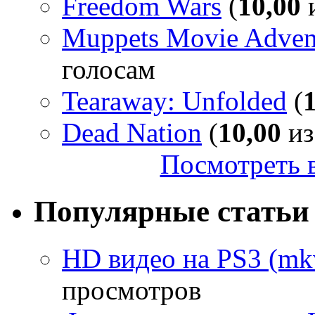
Freedom Wars
(
10,00
и
Muppets Movie Advent
голосам
Tearaway: Unfolded
(
Dead Nation
(
10,00
из
Посмотреть в
Популярные статьи
HD видео на PS3 (mkv
просмотров