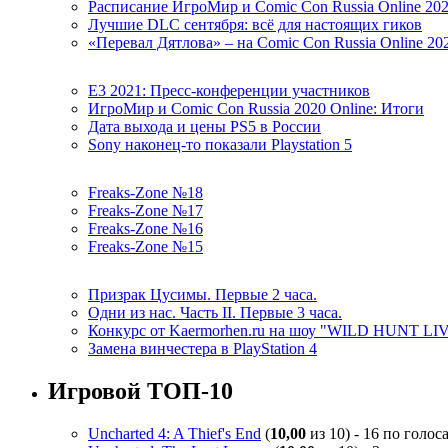
Расписание ИгроМир и Comic Con Russia Online 20
Лучшие DLC сентября: всё для настоящих гиков
«Перевал Дятлова» – на Comic Con Russia Online 20
E3 2021: Пресс-конференции участников
ИгроМир и Comic Con Russia 2020 Online: Итоги
Дата выхода и цены PS5 в России
Sony наконец-то показали Playstation 5
Freaks-Zone №18
Freaks-Zone №17
Freaks-Zone №16
Freaks-Zone №15
Призрак Цусимы. Первые 2 часа.
Одни из нас. Часть II. Первые 3 часа.
Конкурс от Kaermorhen.ru на шоу "WILD HUNT LI
Замена винчестера в PlayStation 4
Игровой ТОП-10
Uncharted 4: A Thief's End
(
10,00
из 10) - 16 по голос