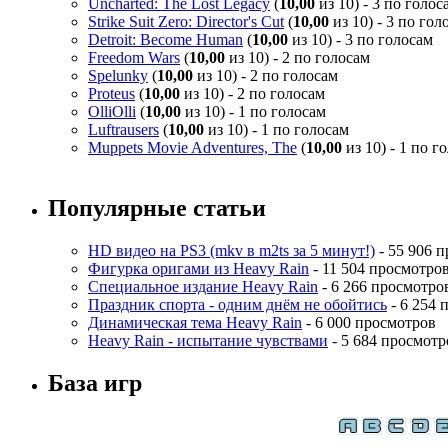
Uncharted: The Lost Legacy
(
10,00
из 10) - 3 по голос
Strike Suit Zero: Director's Cut
(
10,00
из 10) - 3 по гол
Detroit: Become Human
(
10,00
из 10) - 3 по голосам
Freedom Wars
(
10,00
из 10) - 2 по голосам
Spelunky
(
10,00
из 10) - 2 по голосам
Proteus
(
10,00
из 10) - 2 по голосам
OlliOlli
(
10,00
из 10) - 1 по голосам
Luftrausers
(
10,00
из 10) - 1 по голосам
Muppets Movie Adventures, The
(
10,00
из 10) - 1 по г
Популярные статьи
HD видео на PS3 (mkv в m2ts за 5 минут!)
- 55 906 
Фигурка оригами из Heavy Rain
- 11 504 просмотро
Специальное издание Heavy Rain
- 6 266 просмотро
Праздник спорта - одним днём не обойтись
- 6 254 
Динамическая тема Heavy Rain
- 6 000 просмотров
Heavy Rain - испытание чувствами
- 5 684 просмотр
База игр