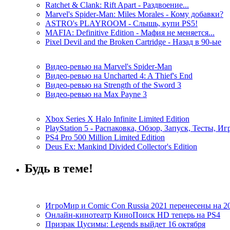
Ratchet & Clank: Rift Apart - Раздвоение...
Marvel's Spider-Man: Miles Morales - Кому добавки?
ASTRO's PLAYROOM - Слышь, купи PS5!
MAFIA: Definitive Edition - Мафия не меняется...
Pixel Devil and the Broken Cartridge - Назад в 90-ые
Видео-ревью на Marvel's Spider-Man
Видео-ревью на Uncharted 4: A Thief's End
Видео-ревью на Strength of the Sword 3
Видео-ревью на Max Payne 3
Xbox Series X Halo Infinite Limited Edition
PlayStation 5 - Распаковка, Обзор, Запуск, Тесты, И
PS4 Pro 500 Million Limited Edition
Deus Ex: Mankind Divided Collector's Edition
Будь в теме!
ИгроМир и Comic Con Russia 2021 перенесены на 2
Онлайн-кинотеатр КиноПоиск HD теперь на PS4
Призрак Цусимы: Legends выйдет 16 октября