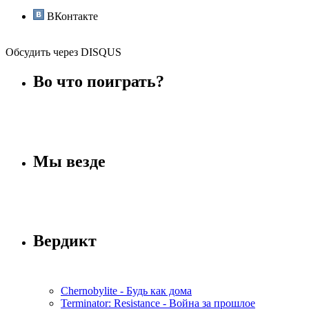
ВКонтакте
Обсудить через DISQUS
Во что поиграть?
Мы везде
Вердикт
Chernobylite - Будь как дома
Terminator: Resistance - Война за прошлое