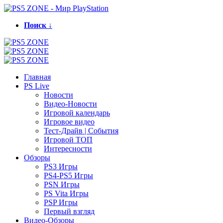
Поиск ↓
Главная
PS Live
Новости
Видео-Новости
Игровой календарь
Игровое видео
Тест-Драйв | События
Игровой ТОП
Интересности
Обзоры
PS3 Игры
PS4-PS5 Игры
PSN Игры
PS Vita Игры
PSP Игры
Первый взгляд
Видео-Обзоры