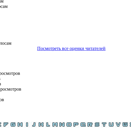
ам
осам
олосам
Посмотреть все оценки читателей
просмотров
в
в
просмотров
ов