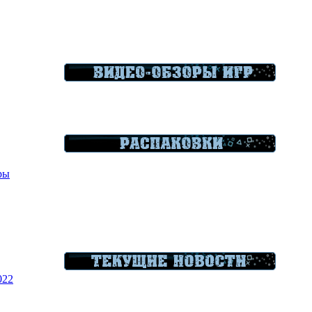
гры
022