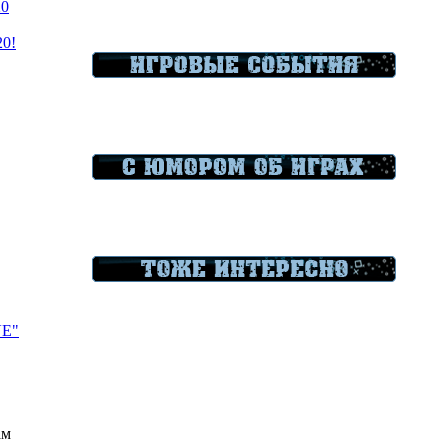
20
20!
VE"
ам