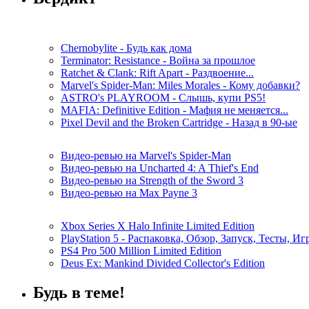
Chernobylite - Будь как дома
Terminator: Resistance - Война за прошлое
Ratchet & Clank: Rift Apart - Раздвоение...
Marvel's Spider-Man: Miles Morales - Кому добавки?
ASTRO's PLAYROOM - Слышь, купи PS5!
MAFIA: Definitive Edition - Мафия не меняется...
Pixel Devil and the Broken Cartridge - Назад в 90-ые
Видео-ревью на Marvel's Spider-Man
Видео-ревью на Uncharted 4: A Thief's End
Видео-ревью на Strength of the Sword 3
Видео-ревью на Max Payne 3
Xbox Series X Halo Infinite Limited Edition
PlayStation 5 - Распаковка, Обзор, Запуск, Тесты, И
PS4 Pro 500 Million Limited Edition
Deus Ex: Mankind Divided Collector's Edition
Будь в теме!