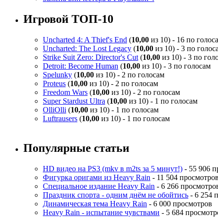
Игровой ТОП-10
Uncharted 4: A Thief's End
(
10,00
из 10) - 16 по голос
Uncharted: The Lost Legacy
(
10,00
из 10) - 3 по голос
Strike Suit Zero: Director's Cut
(
10,00
из 10) - 3 по гол
Detroit: Become Human
(
10,00
из 10) - 3 по голосам
Spelunky
(
10,00
из 10) - 2 по голосам
Proteus
(
10,00
из 10) - 2 по голосам
Freedom Wars
(
10,00
из 10) - 2 по голосам
Super Stardust Ultra
(
10,00
из 10) - 1 по голосам
OlliOlli
(
10,00
из 10) - 1 по голосам
Luftrausers
(
10,00
из 10) - 1 по голосам
Популярные статьи
HD видео на PS3 (mkv в m2ts за 5 минут!)
- 55 906 
Фигурка оригами из Heavy Rain
- 11 504 просмотро
Специальное издание Heavy Rain
- 6 266 просмотро
Праздник спорта - одним днём не обойтись
- 6 254 
Динамическая тема Heavy Rain
- 6 000 просмотров
Heavy Rain - испытание чувствами
- 5 684 просмотр