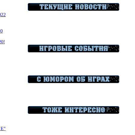
022
20
20!
VE"