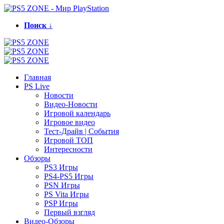
Поиск ↓
Главная
PS Live
Новости
Видео-Новости
Игровой календарь
Игровое видео
Тест-Драйв | События
Игровой ТОП
Интересности
Обзоры
PS3 Игры
PS4-PS5 Игры
PSN Игры
PS Vita Игры
PSP Игры
Первый взгляд
Видео-Обзоры