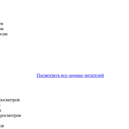
ам
ам
осам
Посмотреть все оценки читателей
просмотров
в
в
просмотров
ов