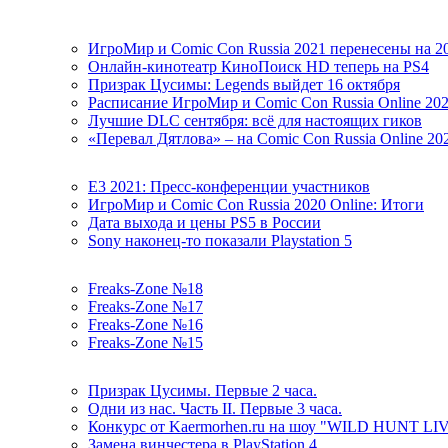
ИгроМир и Comic Con Russia 2021 перенесены на 2
Онлайн-кинотеатр КиноПоиск HD теперь на PS4
Призрак Цусимы: Legends выйдет 16 октября
Расписание ИгроМир и Comic Con Russia Online 20
Лучшие DLC сентября: всё для настоящих гиков
«Перевал Дятлова» – на Comic Con Russia Online 20
E3 2021: Пресс-конференции участников
ИгроМир и Comic Con Russia 2020 Online: Итоги
Дата выхода и цены PS5 в России
Sony наконец-то показали Playstation 5
Freaks-Zone №18
Freaks-Zone №17
Freaks-Zone №16
Freaks-Zone №15
Призрак Цусимы. Первые 2 часа.
Одни из нас. Часть II. Первые 3 часа.
Конкурс от Kaermorhen.ru на шоу "WILD HUNT LI
Замена винчестера в PlayStation 4