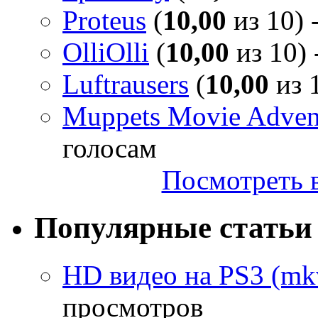
Proteus
(
10,00
из 10) 
OlliOlli
(
10,00
из 10) 
Luftrausers
(
10,00
из 1
Muppets Movie Advent
голосам
Посмотреть в
Популярные статьи
HD видео на PS3 (mkv
просмотров