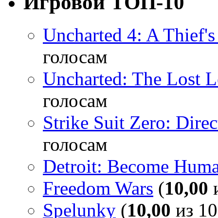
Игровой ТОП-10
Uncharted 4: A Thief'
голосам
Uncharted: The Lost 
голосам
Strike Suit Zero: Direc
голосам
Detroit: Become Hum
Freedom Wars
(
10,00
и
Spelunky
(
10,00
из 10