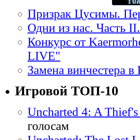
Призрак Цусимы. Пер
Одни из нас. Часть II
Конкурс от Kaermor
LIVE"
Замена винчестера в P
Игровой ТОП-10
Uncharted 4: A Thief'
голосам
Uncharted: The Lost 