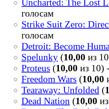
Uncharted: The Lost 
голосам
Strike Suit Zero: Direc
голосам
Detroit: Become Hum
Spelunky
(
10,00
из 10
Proteus
(
10,00
из 10) 
Freedom Wars
(
10,00
и
Tearaway: Unfolded
(
Dead Nation
(
10,00
из