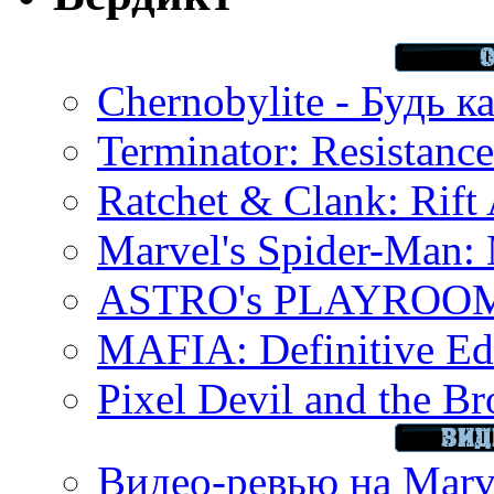
Chernobylite - Будь к
Terminator: Resistanc
Ratchet & Clank: Rift 
Marvel's Spider-Man:
ASTRO's PLAYROOM 
MAFIA: Definitive Edi
Pixel Devil and the B
Видео-ревью на Marve