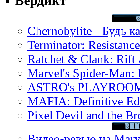
Вердикт
Chernobylite - Будь к
Terminator: Resistanc
Ratchet & Clank: Rift 
Marvel's Spider-Man:
ASTRO's PLAYROOM 
MAFIA: Definitive Edi
Pixel Devil and the B
Видео-ревью на Marve