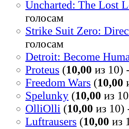
Uncharted: The Lost 
голосам
Strike Suit Zero: Direc
голосам
Detroit: Become Hum
Proteus
(
10,00
из 10) 
Freedom Wars
(
10,00
и
Spelunky
(
10,00
из 10
OlliOlli
(
10,00
из 10) 
Luftrausers
(
10,00
из 1