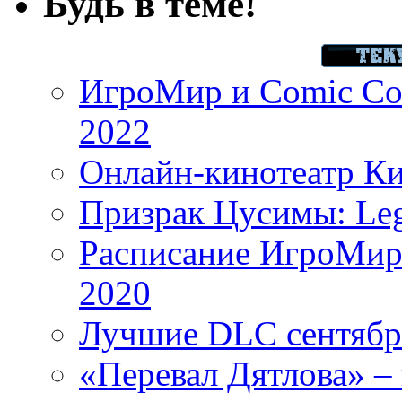
Будь в теме!
ИгроМир и Comic Con
2022
Онлайн-кинотеатр К
Призрак Цусимы: Leg
Расписание ИгроМир 
2020
Лучшие DLC сентября
«Перевал Дятлова» – 